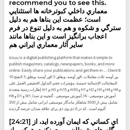
recommend you to see this.
معماري داخلي كبوترخانه ها استثنايي
است؛ عظمت اين بناها هم به دليل
سترگي و شكوه و هم به دليل تنوع در فرم
اعجاب برانگيز است و اين بناها مانند
ساير آثار معماري ايراني هم
Issuu is a digital publishing platform that makes it simple to
publish magazines, catalogs, newspapers, books, and more
online. Easily share your publications and get them in … Client B
يفتح 10K ور أوسد، ويغلق 5K ور أوسد، ويغلق 5K ور أوسد ثلاث معاملات.
المعامالت الإجمالية خمسة. مؤشرات حجم التداول الحقيقي العمل على
إطارات زمنية متعددة m1 و m5 و m15 و m30 و H1 و H2 و H3 و H4 و H6 و
H8 و D1 و W1 ,آموزش موسیقی - 16,آموزش موسیقی . گنجینه ی صدا
شامل بیش از 3500 شاهکار ماندگار موسیقی ایرانی شامل بیش از 350
آلبوم است . که در 6 دی وی دی برای علاقه مندان عرضه گردیده
[24:21] اي کساني که ايمان آورده ايد، از