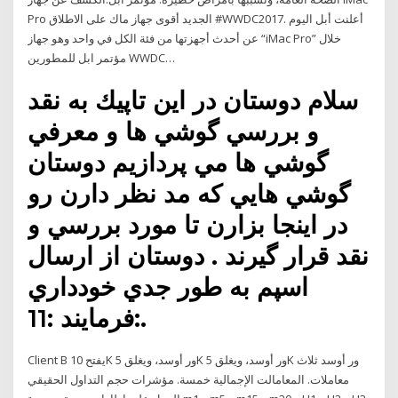
Pro الجديد أقوى جهاز ماك على الاطلاق #WWDC2017. أعلنت أبل اليوم
عن أحدث أجهزتها من فئة الكل في واحد وهو جهاز “iMac Pro” خلال
مؤتمر ابل للمطورين WWDC…
سلام دوستان در اين تاپيك به نقد
و بررسي گوشي ها و معرفي
گوشي ها مي پردازيم دوستان
گوشي هايي كه مد نظر دارن رو
در اينجا بزارن تا مورد بررسي و
نقد قرار گيرند . دوستان از ارسال
اسپم به طور جدي خودداري
فرمايند :11:.
Client B يفتح 10K ور أوسد، ويغلق 5K ور أوسد، ويغلق 5K ور أوسد ثلاث
معاملات. المعامالت الإجمالية خمسة. مؤشرات حجم التداول الحقيقي