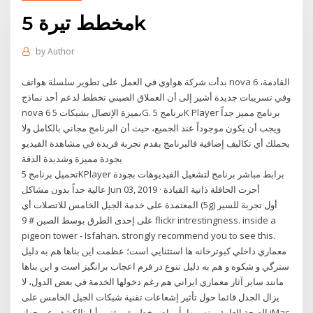
مخطط تيرة 5k
by
Author
بدأت شركة هواوي في العمل على تطوير سلسلة هواتف nova 6 القادمة،
وفي تسريبات جديدة أشير إلى أن العملاق الصيني تخطط لدعم أحد نماذج
nova 6 بميزة الإتصال بشبكات 5G. برنامج 5K Player برنامج مميز جداً
ويجب أن يكون موجوداً عند الجميع، حيث أن البرنامج مجاني بالكامل ولا
يحملك أي تكاليف إضافية فالبرنامج يقدم تجربة فريدة في مشاهدة الفيديو
بجودة مميزة وشديدة الدقة
تحميل برنامج 5KPlayer برابط مباشر برنامج لتشغيل الفيديوهات بجودة
عالية جداً بدون مشاكل Jun 03, 2019 · أجرت الحافلة ذاتية القيادة
المعتمدة على خدمة الجيل الخامس للاتصلات أي (5g) أول تجربة للسير
على إحدى الطرق بوسط الصين # 9 flickr intrestingness. inside a
pigeon tower - Isfahan. strongly recommend you to see this.
معماري داخلي كبوترخانه ها استثنايي است؛ عظمت اين بناها هم به دليل
سترگي و شكوه و هم به دليل تنوع در فرم اعجاب برانگيز است و اين بناها
مانند ساير آثار معماري ايراني هم رغم دخولها الخدمة في بعض الدول، لا
يزال الجدل قائما حول تأثير إشعاعات تقنية شبكات الجيل الخامس على
الصحة العامة، وتسببها بأمراض خطيرة. مؤتمر أبل:الكشف عن جهاز iMac