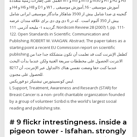
العمل على إطارات زمنية متعددة m1 و m5 و m15 و m30 و H1 و H2 و H3
و H4 و H6 و H8 و D1 و W1 ,آموزش موسیقی - 16,آموزش موسیقی .
گنجینه ی صدا شامل بیش از 3500 شاهکار ماندگار موسیقی ایرانی شامل
بیش از 350 آلبوم است . که در 6 دی وی دی برای علاقه مندان عرضه
گردیده ۱- ملیحه آذرمی. 111. Nordicom Review 28 (2007) 1, pp. 111-
122. Open Standards in Scientific. Communication and
Publishing. ROBERT W. VAAGAN. Abstract. The paper takes as a
starting point a recent EU Commission report on scientific
publishing كطفل الإنترنت كنت قد تعلمت أن تكون متشككة جدا جدا من
الانترنت الحصول على مخططات سريعة الغنية ولكن عندما بدأت البحث
التداول عبر الإنترنت، أن 8217s عندما كنت حقا وضعت نفسي هناك
للحصول على مجنون.
ليس كونسيبتورس تيشنيكز دو فوريكس.
L Support, Treatment, Awareness and Research (STAR) for
Breast Cancer is a non- profit charitable organization founded
by a group of volunteer Scribd is the world's largest social
reading and publishing site.
# 9 flickr intrestingness. inside a
pigeon tower - Isfahan. strongly