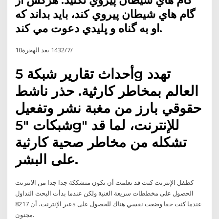
گام هاي شيطان پيروي نکنيد. هرکس از
گام هاي شيطان پيروي کند، بايد بداند که
او به گناه و پليدي دعوت مي کند.
10‏‏/7‏‏/1432 بعد الهجرة
أحداث تقارير شبكة 5g تهدد
العالم بمخاطر كارثية. حذر ناشط
حقوقي بارز من مغبة نشر وتفعيل
شبكات "5g" للإنترنت، لما قد
تشكله من مخاطر صحية كارثية
على البشر.
كطفل الإنترنت كنت قد تعلمت أن تكون متشككة جدا جدا من الانترنت
الحصول على مخططات سريعة الغنية ولكن عندما بدأت البحث التداول
عبر الإنترنت، أن 8217s عندما كنت حقا وضعت نفسي هناك للحصول على
مجنون.