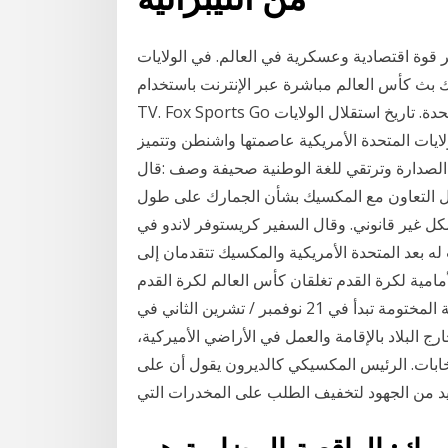
ر قوة اقتصادية وعسكرية في العالم. في الولايات
 العالم مباشرة عبر الإنترنت باستخدام Fox Sports Go أو Telemundo أو Fubo
TV. Fox Sports Go هو في الغالب ما يفعله جميع الأمريكيين في الولايات المتحدة. تاريخ استقلال الولايات
ولايات المتحدة الأمريكية عاصمتها واشنطن وتتميز
تل الصدارة وترتقي للغة الوطنية صحيفة وصف :قال
بل التعاون مع المكسيك بشأن الجمارك على طول
ل غير قانوني. وقال السفير كريستوفر لاندو في
لمتحدة الأمريكية والمكسيك تتقدمان إلى FIFA Beach Soccer Worldcup باراجواي 20-19
للكرة الأمامية لكرة القدم تغلقان كأس العالم لكرة القدم
الشاطئية المختومة تبدأ في 21 نوفمبر / تشرين الثاني في FIFA غرين كارد (البطاقة الخضراء) وثيقة تصدرها
ج البلاد بالإقامة والعمل في الأراضي الأميركية،
نتخابات. الرئيس المكسيكي كالديرون يقول أن على
زيد من الجهود لتخفيف الطلب على المخدرات التي