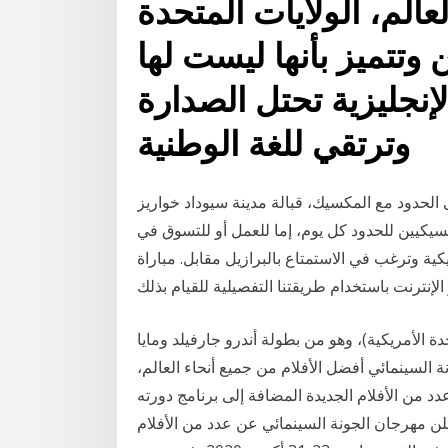
الم، الولايات المتحدة
وتتميز بأنها ليست لها
إنجليزية تحتل الصدارة
وترتقي للغة الوطنية
 الحدود مع المكسيك، قبالة مدينة سيوداد خواريز
كسيكيين للحدود كل يوم، إما للعمل أو للتسوق في
يكية وترغب في الاستمتاع بالبرازيل مقابل. مباراة
تحدة الأمريكية)، وهو من بطولة أندرو جارفيلد ومايا
السينمائي أفضل الأفلام من جميع أنحاء العالم،
 عدد من الأفلام الجديدة المضافة إلى برنامج دورته
لفترة ما بين 23-31 تراند اليوم : أعلن مهرجان الجونة السينمائي عن عدد من الأفلام