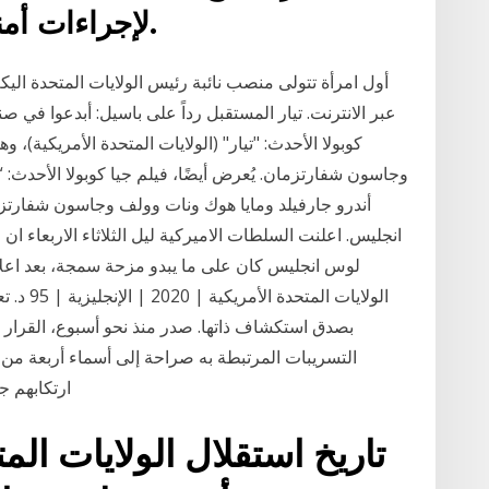
لإجراءات أمنية مشددة أكثر من الماضي.
أول امرأة تتولى منصب نائبة رئيس الولايات المتحدة اليك
عبر الانترنت. تيار المستقبل رداً على باسيل: أبدعوا في صنا
كوبولا الأحدث: "تيار" (الولايات المتحدة الأمريكية)،
وجاسون شفارتزمان. يُعرض أيضًا، فيلم جيا كوبولا الأحدث: “ت
أندرو جارفيلد ومايا هوك ونات وولف وجاسون شفارتزما
انجليس. اعلنت السلطات الاميركية ليل الثلاثاء الاربعاء ا
لوس انجليس كان على ما يبدو مزحة سمجة، بعد اعلان ح
الولايات 
بصدق استكشاف ذاتها. صدر منذ نحو أسبوع، القرار ا
التسريبات المرتبطة به صراحة إلى أسماء أربعة من 
ارتكابهم جر
تاريخ استقلال الولايات المت