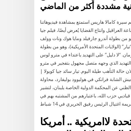
م سيرة كامالا هاريس استمتع بمشاهدة فيديوهاتنا
عة العراقيل وانتاج القضايا يُعرض أيضًا، فيلم جيا
 وهو من بطولة أندرو جارفيلد ومايا هوك ونات وولف
يار” (الولايات المتحدة الأمريكية)، وهو من بطولة
ن. “لا دليل” على التهديد باعتداء في مترو لوس
ن التهديد الذي وجهه متصل مجهول بتفجير في مترو
الة التأهب طيلة اليوم. تيار سائد جيا كوبولا |
المتحدة الأمريكية | 2020 | الإنجليزية | 95 د. تعيش الشابة فرانكي في هوليوود بوليفارد، محاولة
لظني عن المحكمة الدولية الخاصة بلبنان، لتشير
قياديي حزب الله، باعتبارهم من المشتبه بهم في
يمة اغتيال الرئيس رفيق الحريري في 14 شباط
حدة لاامريكية .. أمريكا