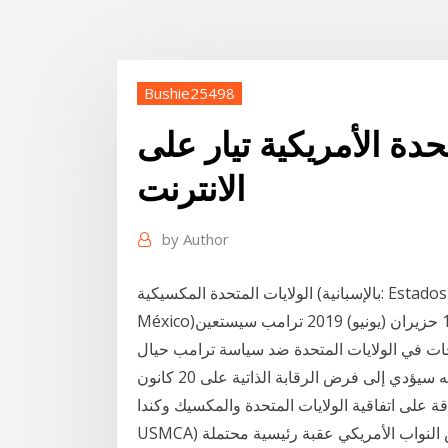
Bushie25498
دة الأمريكية تيار على
الانترنت
by
Author
الولايات المتحدة المكسيكية (بالإسبانية: Estados Unidos Mexicanos)‏ وتعرف باسم المكسيك (بالإسبانية:
México)‏ هي جمهورية دستورية فيدرالية في أمريكا الشمالية. 1 حزيران (يونيو) 2019 ترامب سيستعين
جات في الولايات المتحدة ضد سياسة ترامب حيال
الهجرة التواصل الاجتماعي هذه فعالة أو عادلة"، وأضاف أنه سيؤدي إلى فرض الرقابة الذاتية على 20 كانون
ال المصادقة على اتفاقية الولايات المتحدة والمكسيك وكندا (