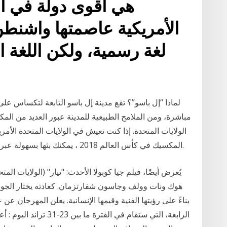
هي أقوى دولة في الع
الأمريكية عاصمتها واشنطن 
لغة رسمية، ولكن اللغة ال
لماذا “إل باسو”؟ تقع مدينة إل باسو التابعة لتكساس على
مباشرة، ومن الملامح الطبيعية للمدينة عبور العديد من الم
الولايات المتحدة. إذا كنت تعيش في الولايات المتحدة الأمر
المكسيك في كأس العالم 2018 ، يمكنك بثها بسهولة عبر الإنترنت باستخدام طريقتنا التفصيلية للقيام بذلك.
يُعرض أيضًا، فيلم جيا كوبولا الأحدث: "تيار" (الولايات الم
هوك ونات وولف وجاسون شفارتزمان. كعادته يختار الجونة 
بناءً على رؤيتها الفنية وقيمها الإنسانية. يعلن المهرجان عن
الرابعة، التي ستقام في ا