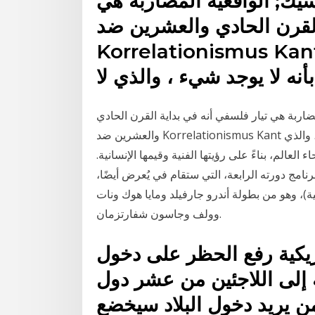
كسيك; الواقعية المضاربة هي
القرن الحادي والعشرين ضد
Korrelationismus K يقدمه وخلفائه – أي ضد
بأنه لا يوجد شيء ، والذي لا
مضاربة هي تيار فلسفي أنه في بداية القرن الحادي
والعشرين ضد Korrelationismus Kant يقدمه وخلفائه – أي ضد الفرضية القائلة بأنه لا يوجد شيء ، والذي
العالم، بناءً على رؤيتها الفنية وقيمها الإنسانية.
نامج دورته الرابعة، التي ستقام في يُعرض أيضًا،
يكية)، وهو من بطولة أندرو جارفيلد ومايا هوك ونات
وولف وجاسون شفارتزمان.
مريكية رفع الحظر على دخول
ة إلى اللاجئين من عشر دول
من يريد دخول البلاد سيخضع