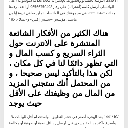
الاحداث اليومية بالفيديو والصوره.. للإشتراك مجاناً بخدمة (موسوعة) على
الواتساب أرسل كلمة (أشتراك) على رقم 96566750498 أو اضف رقمنا
هذا 96550342579 في مجموعتك في الواتساب تجاوز صافي ثروة إيلون
ماسك، مؤسس «سبيس إكس» و«تسلا»، 185
هناك الكثير من الأفكار الشائعة
المنتشرة على الانترنت حول
الثراء السريع و كسب المال و
التي تظهر دائمًا لنا في كل مكان ،
لكن هذا بالتأكيد ليس صحيحا ، و
من المحتمل أنك ستجني المزيد
من المال من وظيفتك على الأقل
حيث يوجد
19‏‏/10‏‏/1441 بعد الهجرة أصغر في حجم التطبيق ، واستخدام أقل للبيانات ،
وأسرع وأكثر بساطة من ذي قبل. أرسل رسائل نصية أو صوتية أو مكالمة