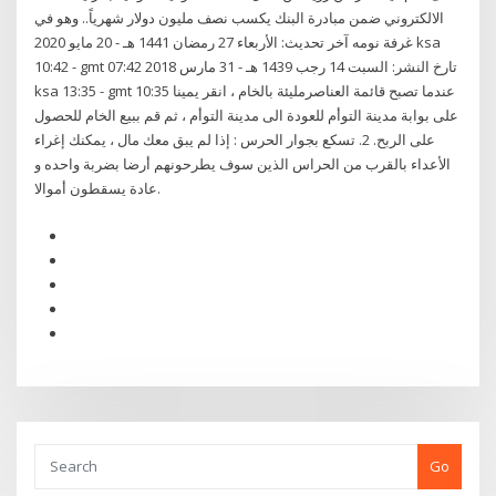
الالكتروني ضمن مبادرة البنك يكسب نصف مليون دولار شهرياً.. وهو في
غرفة نومه آخر تحديث: الأربعاء 27 رمضان 1441 هـ - 20 مايو 2020 ksa
10:42 - gmt 07:42 تارخ النشر: السبت 14 رجب 1439 هـ - 31 مارس 2018
ksa 13:35 - gmt 10:35 عندما تصبح قائمة العناصرمليئة بالخام ، انقر يمينا
على بوابة مدينة التوأم للعودة الى مدينة التوأم ، ثم قم ببيع الخام للحصول
على الربح. 2. تسكع بجوار الحرس : إذا لم يبق معك مال ، يمكنك إغراء
الأعداء بالقرب من الحراس الذين سوف يطرحونهم أرضا بضربة واحده و
عادة يسقطون أموالا.
Go