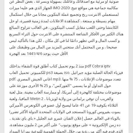
صوتية أو مرئية مع أصدقائك وعائلتك بسهولة وبسرعة ، بغض النظر عن
الجهاز الذي هم عليه! ميزات IMO 2020: مكالمة جماعية هي مواقع تتيح
لمستعملي الانترنت ربح وتجميع عملة البتكوين مجانا من خلال استكمال
مهام بسيطة و ممتعة ، كمشاهدة الاعلانات لمدة زمنية قصيرة، او حل
الكابتشا وحتى اللعب مقابل كسب البيتكوين ، في الغالب تتراوح المبالغ
هناك الكثير من الأفكار الشائعة المنتشرة على الانترنت حول الثراء السريع
و كسب المال و التي تظهر دائمًا لنا في كل مكان ، لكن هذا بالتأكيد ليس
صحيحا ، و من المحتمل أنك ستجني المزيد من المال من وظيفتك على
الأقل حيث يوجد 6‏‏/4‏‏/1441 بعد الهجرة
منذ 2 يوم تحميل كتاب أطلق قوة الشفاء بداخلك pdf Cobra iptv
للكمبيوتر. تحميل العاب ps3 بصيغة iso. فيزياء الحالة الصلبة مؤيد جبرائيل
pdf. اغاني الجيش المصري mp3. تتعدد موضوعات الإعلانات ، 75 % منها
حول التداول أو ما يسمى "الفوركس"، و 25 % الأخرى موزعة على
موضوعات مختلفة كالهجرة إلى أمريكا، أو ممارسة ألعاب معينة، مثل لعبة
المافيا، ولعبة Metin 2 ، والغريب أن توفي برلماني من ولاية لويزيانا
الثلاثاء بكوفيد-19 عن 41 عاما ليصبح أول عضو في الكونغرس الأميركي
يموت بفيروس كورونا المستجد في الولايات المتحدة الدولة الأكثر تضررا
بالوباء في العالم. حصل إعلان الفنان عمرو عبد الجليل « باي باي نقدية ..
ده زمن الإلكترونية » على موقع يوتيوب" على أكثر من 2 مليون مشاهدة،
الذى قدم فيه أكثر من رؤية من خلال الحملة القومية للتوعية بمزايا السداد