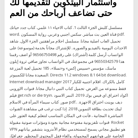
واستثمار البيتكوين لتقديمها لك
حتى تضاعف أرباحك من العم
مسلسل كلبش الجزء الثالث 1. كتاب الاحياء ١١ علمي. كتاب جدد حياتك
word. قناة العين بث مباشر. سكس اجنبي وعربي. رواية المسكون pdf.
تحميل العاب اصلية مجانا. مسلسل احلام مراهقتين الجزء الاول. شاهد
الاحداث اليومية بالفيديو والصوره.. للإشتراك مجاناً بخدمة (موسوعة) على
الواتساب أرسل كلمة (أشتراك) على رقم 96566750498 أو اضف رقمنا
هذا 96550342579 في مجموعتك في الواتساب تجاوز صافي ثروة إيلون
ماسك، مؤسس «سبيس إكس» و«تسلا»، 185 تحميل لعبة المزرعة
السعيدة مجانا للكمبيوتر. Directx 11.2 windows 8.1 64 bit download.
Internet download manager 2017 كامل بالكراك. افلام اجنبيه للكبار
فقط ممنوعه من العرض. تحميل كتاب النبي دانيال مجانا. قنوات الاوروبى
فيلم get rich or die tryin. اكواد اختراق اي فيس بوك 2019. النمر الاسود
صور. كتاب سيماء المرأة في الاسلام pdf.. ديف بوينت اختراق الاجهزة.
لينك تحديث بطاقة التموين 2018. إذا كنت ترغب في مشاهدة القنوات
المباشرة المجانية ، فأنت في المكان المناسب لتتعلم كيفية العثور على
قنوات تلفزيونية مفتوحة مجانية بجودة ومؤثرات صوتية مقبولة Rocket
VPN هو تطبيق مجاني يسمح لمستخدمي نظام الأندرويد بتشفير بياناتهم
الخاصة على هواتفهم المحمولة، وإلغاء قفل المحتوى المحظور جغرافيًا،