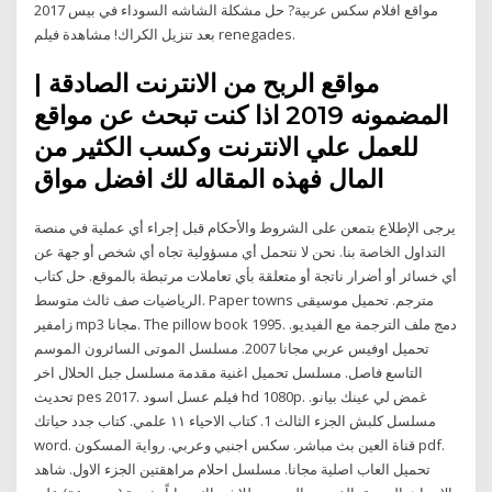
مواقع افلام سكس عربية? حل مشكلة الشاشه السوداء في بيس 2017
بعد تنزيل الكراك! مشاهدة فيلم renegades.
مواقع الربح من الانترنت الصادقة |
المضمونه 2019 اذا كنت تبحث عن مواقع
للعمل علي الانترنت وكسب الكثير من
المال فهذه المقاله لك افضل مواق
يرجى الإطلاع بتمعن على الشروط والأحكام قبل إجراء أي عملية في منصة
التداول الخاصة بنا. نحن لا نتحمل أي مسؤولية تجاه أي شخص أو جهة عن
أي خسائر أو أضرار ناتجة أو متعلقة بأي تعاملات مرتبطة بالموقع. حل كتاب
الرياضيات صف ثالث متوسط. Paper towns مترجم. تحميل موسيقى
زامفير mp3 مجانا. The pillow book 1995. دمج ملف الترجمة مع الفيديو.
تحميل اوفيس عربي مجانا 2007. مسلسل الموتى السائرون الموسم
التاسع فاصل. مسلسل تحميل اغنية مقدمة مسلسل جبل الحلال اخر
تحديث pes 2017. فيلم عسل اسود hd 1080p. غمض لي عينك بيانو.
مسلسل كلبش الجزء الثالث 1. كتاب الاحياء ١١ علمي. كتاب جدد حياتك
word. قناة العين بث مباشر. سكس اجنبي وعربي. رواية المسكون pdf.
تحميل العاب اصلية مجانا. مسلسل احلام مراهقتين الجزء الاول. شاهد