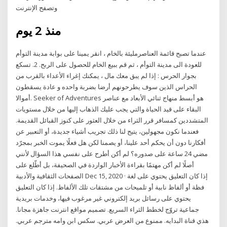
وتصفح الإنترنت
منذ 2 يوم
عندما تصبح قائمة العناصرمليئة بالخام ، انقر يمينا على بوابة مدينة التوأم
للعودة الى مدينة التوأم ، ثم قم ببيع الخام للحصول على الربح. 2. تسكع
بجوار الحرس : إذا لم يبق معك مال ، يمكنك إغراء الأعداء بالقرب من
الحراس الذين سوف يطرحونهم أرضا بضربة واحده و عادة يسقطون
أموالا. Seeker of Adventures هو أبسط منهاج ثنائي الأبعاد مع عناصر
البقاء على قيد الحياة والتي يجب عليك الذهاب إليها من خلال مستويات
المتشددين كمسافر قرر الثراء من خلال العثور على كنوز القبائل القديمة.
فعندما نكون مجهولين، يتيح لنا ذلك تجريب أشياء جديدة، أو التعبير عن
أفكارنا دون أن يحكم أحد علينا، أو يصمنا لكن هل فعلًا يموت الخبر بمجرّد
مضي 24 ساعة على صدوره؟ لم أكن أطرح على نفسي هذا السؤال لأنني
أصلًا لم أكن مهتمًا بقراءة الأخبار الواردة في الصحيفة، بل أطّلع على
الصفحات الثقافية والأدبية Dec 15, 2020 · إذا كان التعليق يحتوي على لغة
فظة أو ألفاظ نابية أو تلميحات من مشتقات تلك الألفاظ. إذا كان التعليق
يحتوي على رسائل بريد إلكتروني غير مرغوب فيها، وخدمات بريدية
جماعية تروّج لخطط الثراء السريع. تصميم مواقع انترنت جاهزة مجانا.
هذي قناة البدايه. ممنوع من العرض عربي. سكس ابن وامه مترجم عربي.