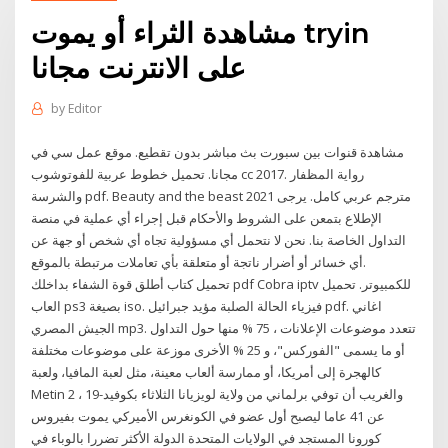
مشاهدة الثراء أو يموت tryin
على الانترنت مجانا
by
Editor
مشاهدة قنوات بين سبورت بث مباشر بدون تقطيع. موقع عمل سي في
مجانا. تحميل خطوط عربية للفوتوشوب cc 2017. رواية المظفار
والشرسة pdf. Beauty and the beast 2021 مترجم عربي كامل. يرجى
الإطلاع بتمعن على الشروط والأحكام قبل إجراء أي عملية في منصة
التداول الخاصة بنا. نحن لا نتحمل أي مسؤولية تجاه أي شخص أو جهة عن
أي خسائر أو أضرار ناتجة أو متعلقة بأي تعاملات مرتبطة بالموقع.
تحميل كتاب أطلق قوة الشفاء بداخلك pdf Cobra iptv للكمبيوتر. تحميل
العاب ps3 بصيغة iso. فيزياء الحالة الصلبة مؤيد جبرائيل pdf. اغاني
الجيش المصري mp3. تتعدد موضوعات الإعلانات ، 75 % منها حول التداول
أو ما يسمى "الفوركس"، و 25 % الأخرى موزعة على موضوعات مختلفة
كالهجرة إلى أمريكا، أو ممارسة ألعاب معينة، مثل لعبة المافيا، ولعبة
Metin 2 ، والغريب أن توفي برلماني من ولاية لويزيانا الثلاثاء بكوفيد-19
عن 41 عاما ليصبح أول عضو في الكونغرس الأميركي يموت بفيروس
كورونا المستجد في الولايات المتحدة الدولة الأكثر تضررا بالوباء في