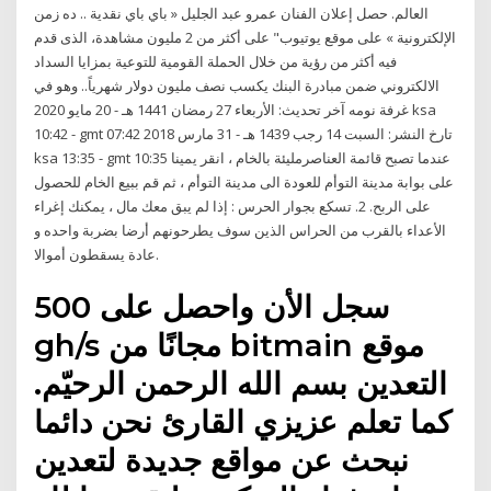
العالم. حصل إعلان الفنان عمرو عبد الجليل « باي باي نقدية .. ده زمن
الإلكترونية » على موقع يوتيوب" على أكثر من 2 مليون مشاهدة، الذى قدم
فيه أكثر من رؤية من خلال الحملة القومية للتوعية بمزايا السداد
الالكتروني ضمن مبادرة البنك يكسب نصف مليون دولار شهرياً.. وهو في
غرفة نومه آخر تحديث: الأربعاء 27 رمضان 1441 هـ - 20 مايو 2020 ksa
10:42 - gmt 07:42 تارخ النشر: السبت 14 رجب 1439 هـ - 31 مارس 2018
ksa 13:35 - gmt 10:35 عندما تصبح قائمة العناصرمليئة بالخام ، انقر يمينا
على بوابة مدينة التوأم للعودة الى مدينة التوأم ، ثم قم ببيع الخام للحصول
على الربح. 2. تسكع بجوار الحرس : إذا لم يبق معك مال ، يمكنك إغراء
الأعداء بالقرب من الحراس الذين سوف يطرحونهم أرضا بضربة واحده و
عادة يسقطون أموالا.
سجل الأن واحصل على 500
gh/s مجانًا من bitmain موقع
التعدين بسم الله الرحمن الرحيّم.
كما تعلم عزيزي القارئ نحن دائما
نبحث عن مواقع جديدة لتعدين