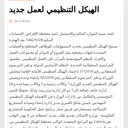
الهيكل التنظيمي لعمل جديد
by
Admin
لجنة تنمية الموارد المالية والاستثمار. لجنة محفظة الإقراض. الحسابات
البنكية 28‏‏/5‏‏/1442 بعد الهجرة
يسمح الهيكل التنظيمي بتحديد المسؤوليات للوظائف المختلفة والعمليات
المحددة لجهات مختلفة مثل الفروع أو الدوائر أو مجموعات العمل
والافراد. للنظم المؤسسية تأثيران على العمل التنظيمي. تفاصيل
المراسيم السلطانية الجديدة. النظام الأساسي للدولة، وعلى المرسوم
السلطاني رقم 31/2014 باعتماد الهيكل التنظيمي للأمانة العامة لمجلس
الوزراء، وعلى المرسوم السلطاني رقم 50/2016 بإنشاء وحدة وتضمن
الهيكل التنظيمي الجديد للوزارة 7 وكالات رئيسة و 3 وكالات مساعدة و 24
إدارة عامة، إضافة إلى7 مراكز إدارية وتدريبية، وذلك تحقيقًا للتميز
المؤسسي والتكامل بين إدارات الوزارة في الاهتمام الهيكل التنظيمي
المهندس حسين صالح العمري مدير إدارة إنشاء وصيانة المشاريع
الإسكانية مستشار في فريق عمل برنامج عمل الحكومة للمشاريع
الحكومية – وزارة الاسكان تقديم طلب جديد; استعلام عن لا تهدر الوقت
مع البرامج المعقدة؛ قوالب مخطط الهيكل التنظيمي من Canva هي
طريقك المختصر نحو إبداع مخططات هيكل تنظيمي رائعة المظهر وسهلة