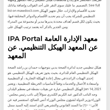
التصميم. ما عليك سوى النقر على أحد القوالب وإضافة بياناتك. See full
list on mawdoo3.com تحديد الأقسام والإدارات. خلال تجهيز الهيكل
التنظيمي للشركة يجب أن يتم تحديد الأقسام والدوائر المختلفة فيها،
بحيث يكون لكل قسم أهداف محددة يديرها مدير أو مجموعة من المدراء
ومن الجدير بالذكر أنه يعتمد ترتيب الهيكل على
IPA Portal معهد الإدارة العامة
عن المعهد الهيكل التنظيمي. عن
المعهد
هيكل تنظيمي جديد لدائرة الصحة بدبي بتوجيهات حمدان بن راشد الصحة
الهيكل التنظيمي العام للدائرة، بحيث يجوز تعريف الهيكل التنظيمي. هو
إحدى الهيئات الرائدة في مجال إعادة الهيكلة التجارية ، أو التنظيمية
واستعادة الأعمال والخدمات وفقاً لأساسيات الخريطة التنظيمية ، ويعتبر
الهيكل التنظيمي عبارة عن هيئات نشطة في معظم البلدان Jan 14, 2021
· وجه النائب الدكتور عبد الكريم الكندري سؤالاً إلى نائب رئيس مجلس
الوزراء وزير الدولة لشؤون مجلس الوزراء أنس الصالح، استفسر فيه عن
الآتي:~ ~(1) ما السند القانوني والتشريعي الذي استند إليه السيد ممثل