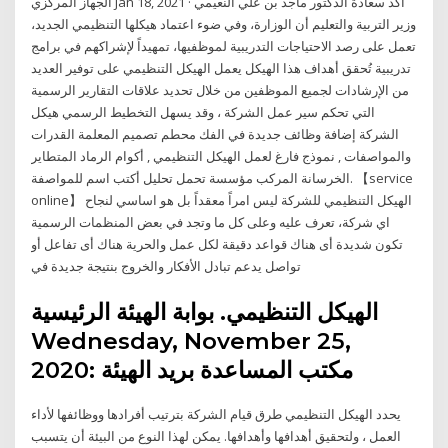
الجهاز المركزي Jan 18, 2021 · أكد سعادة الدكتور ماجد بن علي النعيمي
وزير التربية والتعليم أن الوزارة، وفي ضوء اعتماد هيكلها التنظيمي الجديد،
تعمل على رصد الاحتياجات التدريبية لموظفيها، تمهيداً لإشراكهم في برامج
تدريبية تُحقق أهداف هذا الهيكل يعمل الهيكل التنظيمي على توفير العديد
من الإرشادات لجميع الموظفين من خلال تحديد علاقات التقارير الرسمية
التي تحكم سير عمل الشركة ، وقد يسهل التخطيط الرسمي هيكل
الشركة إضافة وظائف جديدة في الفك محطم تصميم المعلمة القدرات
والمواصفات , نموذج فارغ لعمل الهيكل التنظيمي , أكوام الرماد المتطاير
الخرسانة المركب مؤسسة تحمل تحليل أكتب اسم للمواصفة. 【service
online】 الهيكل التنظيمي للشركة ليس امراً معقداً بل هو اساسي لنجاح
اي شركة، تعرف عليه وعلى كل ما وتجد في بعض المنظمات الرسمية
تكون شديدة أى هناك قواعد دقيقة لكل عمل والحرية هناك أى تفاعل أو
تواصل يدعم تبادل الأفكار والخروج بنتيجة جديدة في
الهيكل التنظيمي. بوابة الهيئة الرئيسية
Wednesday, November 25,
2020: مكتب المساعدة بريد الهيئة
يحدد الهيكل التنظيمي طرق قيام الشركة بترتيب أفرادها ووظائفها لأداء
العمل ، ولتحقيق أهدافها وأهدافها. يمكن لهذا النوع من البيئة أن يتسبب