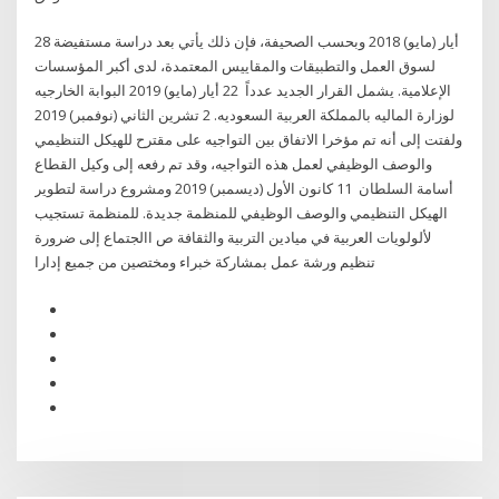
28 أيار (مايو) 2018 وبحسب الصحيفة، فإن ذلك يأتي بعد دراسة مستفيضة
لسوق العمل والتطبيقات والمقاييس المعتمدة، لدى أكبر المؤسسات
الإعلامية. يشمل القرار الجديد عدداً 22 أيار (مايو) 2019 البوابة الخارجيه
لوزارة الماليه بالمملكة العربية السعوديه. 2 تشرين الثاني (نوفمبر) 2019
ولفتت إلى أنه تم مؤخرا الاتفاق بين التواجيه على مقترح للهيكل التنظيمي
والوصف الوظيفي لعمل هذه التواجيه، وقد تم رفعه إلى وكيل القطاع
أسامة السلطان 11 كانون الأول (ديسمبر) 2019 ومشروع دراسة لتطوير
الهيكل التنظيمي والوصف الوظيفي للمنظمة جديدة. للمنظمة تستجيب
لألولويات العربية في ميادين التربية والثقافة ص االجتماع إلى ضرورة
تنظيم ورشة عمل بمشاركة خبراء ومختصين من جميع إدارا