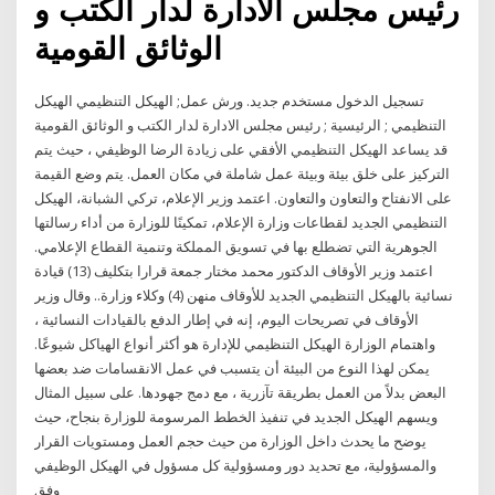
رئيس مجلس الادارة لدار الكتب و
الوثائق القومية
تسجيل الدخول مستخدم جديد. ورش عمل; الهيكل التنظيمي الهيكل
التنظيمي ; الرئيسية ; رئيس مجلس الادارة لدار الكتب و الوثائق القومية
قد يساعد الهيكل التنظيمي الأفقي على زيادة الرضا الوظيفي ، حيث يتم
التركيز على خلق بيئة وبيئة عمل شاملة في مكان العمل. يتم وضع القيمة
على الانفتاح والتعاون والتعاون. اعتمد وزير الإعلام، تركي الشبانة، الهيكل
التنظيمي الجديد لقطاعات وزارة الإعلام، تمكينًا للوزارة من أداء رسالتها
الجوهرية التي تضطلع بها في تسويق المملكة وتنمية القطاع الإعلامي.
اعتمد وزير الأوقاف الدكتور محمد مختار جمعة قرارا بتكليف (13) قيادة
نسائية بالهيكل التنظيمي الجديد للأوقاف منهن (4) وكلاء وزارة.. وقال وزير
الأوقاف في تصريحات اليوم، إنه في إطار الدفع بالقيادات النسائية ،
واهتمام الوزارة الهيكل التنظيمي للإدارة هو أكثر أنواع الهياكل شيوعًا.
يمكن لهذا النوع من البيئة أن يتسبب في عمل الانقسامات ضد بعضها
البعض بدلاً من العمل بطريقة تآزرية ، مع دمج جهودها. على سبيل المثال
ويسهم الهيكل الجديد في تنفيذ الخطط المرسومة للوزارة بنجاح، حيث
يوضح ما يحدث داخل الوزارة من حيث حجم العمل ومستويات القرار
والمسؤولية، مع تحديد دور ومسؤولية كل مسؤول في الهيكل الوظيفي
وفق