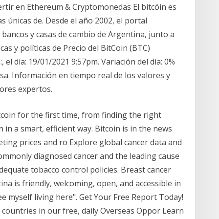
nvertir en Ethereum & Cryptomonedas El bitcóin es
as únicas de. Desde el año 2002, el portal
s bancos y casas de cambio de Argentina, junto a
cas y políticas de Precio del BitCoin (BTC)
:, el día: 19/01/2021 9:57pm. Variación del día: 0%
sa. Información en tiempo real de los valores y
jores expertos.
oin for the first time, from finding the right
in a smart, efficient way. Bitcoin is in the news
ting prices and ro Explore global cancer data and
commonly diagnosed cancer and the leading cause
dequate tobacco control policies. Breast cancer
na is friendly, welcoming, open, and accessible in
ee myself living here". Get Your Free Report Today! ​
r countries in our free, daily Overseas Oppor Learn