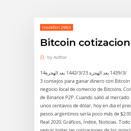
Hookfin12983
Bitcoin cotizacio
by
Author
14‏‏/3‏‏/1439 بعد الهجرة 23‏‏/3‏‏/1442 بعد الهجرة
3 consejos para ganar dinero con Bitcoin
negocio local de comercio de Bitcoins. C
de Binance P2P. Cuando salió al mercado 
unos centavos de dólar, hoy en dia el prec
pesos argentinos sería poco más de $2.00
Real 2020. Gráficos, Índice, Noticias. Tod
seguir todas las cotizaciones de los prin