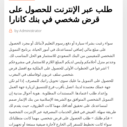
طلب عبر الإنترنت للحصول على
قرض شخصي في بنك كانارا
by
Administrator
سواء رغبت بشراء سيارة أو دفع رسوم التعليم لأبنائك أو مجرد الحصول
على مبلغ مالي إضافي لمساعدتك في أمور الحياة، برنامج التمويل
الشخصي للمقيمين من البنك السعودي للاستثمار هو الحل المناسب لك.
وجدتم منزل أحلامكم وليس لديكم المبلغ اللازم للاستثمار في مشروعكم
؟ اشرعوا في الخطوات الأولى للحصول على الملكية مع افضل قرض
شخصي سلف عربون لوفاسلف في المغرب.
للحصول على التمويل ما عليك سوى: تحويل راتبك للمصرف. إذا لم تكن
جهة عملك معتمدة لدينا، اتصل بأقرب فرع للتنسيق لزيارة جهة العمل
وإعداد طلب اعتمادها. المستندات المطلوبة . هوية أحوال مدنية إن
التمويل الشخصي المتوافق مع الشريعة الإسلامية من بنك الإثمار صمم
لمساعدتك على تحقيق أهدافك مهما كانت الظروف، حيث يقدم لك
طريقة سهلة. العيش في قطر الخدمات المصرفية عبر الإنترنت الشخصية
> قدّم طلبك > طلب الحصول على قرض شخصي. مهما ﻛﺎنت متطلباتك
سواء ﻛﺎنت تخطيط للسفر إلى الخارج لأجازة صيفية ممتعة أو تجهيزات