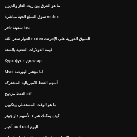
ما هو الفرق بين زيت الغاز والديزل
سوق السلع الحية مباشرة ncdex
سفينة تاجر kea
الغوار سعر اللثة ncdex السوق الفورية على الإنترنت
قيمة الدولارات الفضية بالسنة
Курс фунт доллар
Msci لنا مؤشر البورصة
أسهم النفط الامبريالية المشتركة
النفط مزدوج etf
ما هو الوقت المستقبلي بيتكوين
كيف يمكنك شراء الأسهم داو جونز
أخبار aud usd اليوم