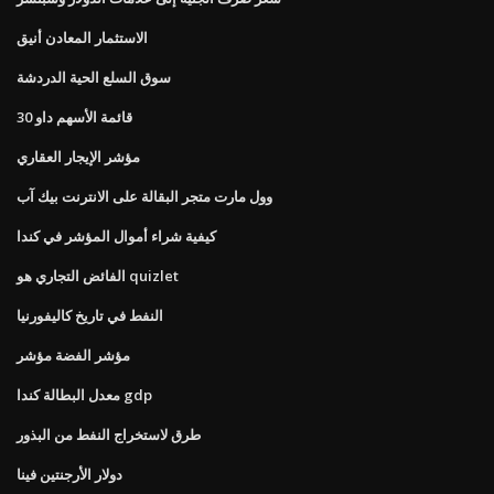
الاستثمار المعادن أنيق
سوق السلع الحية الدردشة
قائمة الأسهم داو 30
مؤشر الإيجار العقاري
وول مارت متجر البقالة على الانترنت بيك آب
كيفية شراء أموال المؤشر في كندا
الفائض التجاري هو quizlet
النفط في تاريخ كاليفورنيا
مؤشر الفضة مؤشر
معدل البطالة كندا gdp
طرق لاستخراج النفط من البذور
دولار الأرجنتين فينا