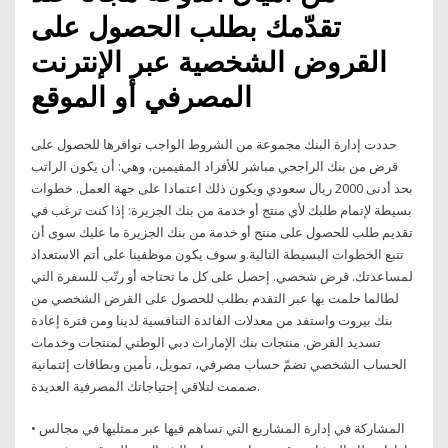
تقدّمك بطلب الحصول على
القروض الشخصية عبر الإنترنت
المصرفي أو الموقع
حددت إدارة البنك مجموعة من الشروط الواجب توافرها للحصول على
قرض من بنك الراجحي مباشر للأفراد المقيمين، وهي: أن يكون الراتب
بحد أدنى 2000 ريال سعودي ويكون ذلك اعتمادا على جهة العمل. خطوات
بسيطة لإتمام طلبك لأي منتج أو خدمة من بنك الجزيرة: إذا كنت ترغب في
تقديم طلب للحصول على منتج أو خدمة من بنك الجزيرة ما عليك سوى أن
تتبع الخطوات البسيطة التالية.و سوف يكون موظفينا على أتم الاستعداد
لمساعدتك. قرض شخصي. إحصل على كل ما تحتاجه أو رتّب للسفرة التي
لطالما حلمت بها عبر التقدم بطلب للحصول على القرض الشخصي من
بنك بيروت واستفد من معدلات الفائدة التنافسية لدينا ومن فترة إعادة
تسديد القرض. منتجات بنك الإمارات دبي الوطني لمنتجات وخدمات
الحساب الشخصي تضمّ حساب مصرفي، تمويل، تأمين وبطاقات إئتمانية
صممت لتلاقي إحتياجاتك المصرفية العديدة.
• المشاركة في إدارة المشاريع التي تساهم فيها عبر ممثليها في مجالس