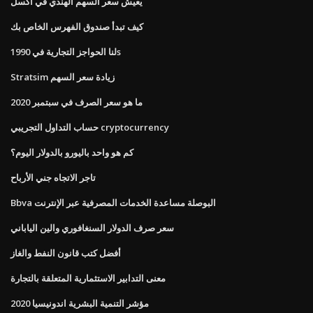
يعيش سعر السهم الهندي في اكسل
كيف تبدأ صندوق الفهرس الخاص بك
لنا الحواجز التجارية في 1990s
Stratsim زيادة سعر السهم
ما هو سعر الصرف في سبتمبر 2020
حساب التداول التجريبي cryptocurrency
كم هو واحد باليورو بالدولار اليوم؟
تاجر الاتجاه جني الأرباح
Bbva البوصلة مساعدة الخدمات المصرفية عبر الإنترنت
سعر صرف الدولار السنغافوري والين الياباني
أفضل كتب قانون النفط والغاز
معنى التدابير الاستثمارية المتعلقة بالتجارة
مؤشر التنمية البشرية اندونيسيا 2020