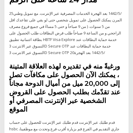
25‏‏/5‏‏/1442 بعد الهجرة الخدمات المصرفية عبر الإنترنت. مع تمويل وطني
المرن يمكنك الحصول على تمويل شخصي حتى لو بقي على تقاعدك اقل
من 5 سنوات. ( من 9 صباحاً و حتى 5 مساءً في جميع فروع مصرف
الراجحي و من الساعة 9 صباحاً طلب قرض البطاقات طلب الحصول على
بطاقة ائتمانية تطبيق HBTF Visa Explore خدمة حماية البطاقات عند
التسوق عبر الانترنت 3D Secure OTP خدمة حماية البطاقات عند
التسوق عبر الانترنت 3D Secure OTP 20‏‏/5‏‏/1442 بعد الهجرة
ورغبةً منه في تقديره لهذه العلاقة المتينة
، يمكنك الآن الحصول على مكافآت تصل
إلى 20,000 ميل من أميال الدوحة مجاناً
عند تقدّمك بطلب الحصول على القروض
الشخصية عبر الإنترنت المصرفي أو
الموقع
قدم طلبك عبر الإنترنت قدم طلبك عبر الإنترنت للحصول على حساب
hsbc جاري التقديم في الفرع قم بزيارة أقرب فرع وتحدث مع موظفينا،