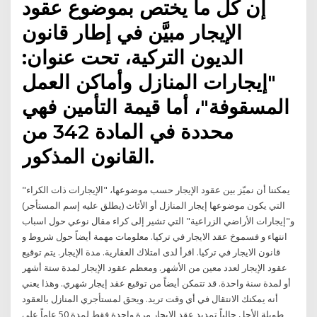
إن كل ما يختص بموضوع عقود
الإيجار مبيَّن في إطار قانون
الديون التركية، تحت عنوان:
"إيجارات المنازل وأماكن العمل
المسقوفة"، أما قيمة التأمين فهي
محددة في المادة 342 من
القانون المذكور.
يمكننا أن نميّز بين عقود الإيجار حسب موضوعها، "الإيجارات ذات الكراء"
التي يكون موضوعها إيجار المنازل أو الأثاث (يطلق عليه إسم المستأجر)
و"إيجارات الأراضي الزراعية" التي تشير إلى كراء مقال نوعي حول اسباب
انتهاء و فسموخ عقد الايجار في تركيا. معلومات مهمة أيضاً حول شروط و
قانون الايجار في تركيا. اقرأ لدى امتلاك العقارية. مدة الإيجار. يتم توقيع
عقود الإيجار لعدد معين من الأشهر. ومعظم عقود الإيجار لمدة ستة أشهر
أو لمدة سنة واحدة. قد تتمكن أيضاً من توقيع عقد إيجار شهري. وهذا يعني
أنه يمكنك الانتقال في أي وقت تريد. ويحق لمستأجري المنازل بالعقود
طويلة الأجل حالياً تمديد عقد الإيجار مرة واحدة فقط لمدة 50 عاماً على