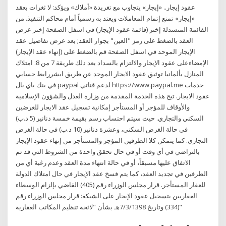
عقود إيجار.. «إيجار» يتجاوب مع تغريدة «أملاك» ويؤكد: لا ثغرات بعقد
«إيجار» تمنع إتمام المعاملات ويعتد به رسمياً أمام محاكم التنفيذ. من
القائمة المنسدلة إختر (قائمة عقود الإيجار) في اسفل الصفحة إختر عرض
العقد بالضغط على رمز "العين" بجوار العقد; بعد عرض تفاصيل عقد
الإيجار الموحد في اسفل الصفحة قم بالضغط على (إنهاء عقد الإيجار)
الإمضاءعلى عقود الإيجار والالتزام بالسداد بعد ذلك طريقة 7 من 8: امتلاك
المنازل بألمانيا توثيق عقود الايجار الموحد عن طريق ابشررابط حسابي
في بنك باي بال paypal لدعم قناتي https://www.paypal.me خدمات
عقود الايجار. تيح هذه الخدمة المقدمة من وزارة العدل والشؤون الإسلامية
والأوقاف للمؤجر أو المستأجر إمكانية تسجيل عقد الايجار للغرضين
السكني والتجاري. حيث سيتم احتساب رسم بقيمة خمسة دنانير (5 د.ب)
في حالة الغرض السكني، وعشرة دنانير (10 د.ب) في حالة الغرض
التجاري. كما يتمكن كلا الطرفين المؤجر والمستأجر من إنهاء عقود الإيجار
بالتراضي في أي وقت أو في حال تحقق واحدة من الشروط التي قد تم
الاتفاق عليها مسبقاً، أو في حالة انتهاء مدة العقد وعدم رغبة أي من
الطرفين في تجديد العقد، كما يتم فسخ عقد الإيجار في حال امتلاك الدولة
للعقار المستأجر. قرار مجلس الوزراء رقم (405) القاضي بإلزام الوسطاء
العقاريين بتسجيل عقود الإيجار على الشبكة: قرار مجلس الوزراء رقم
(334) وتاريخ 7/3/1398هـ بشأن "لائحة تنظيم المكاتب العقارية"