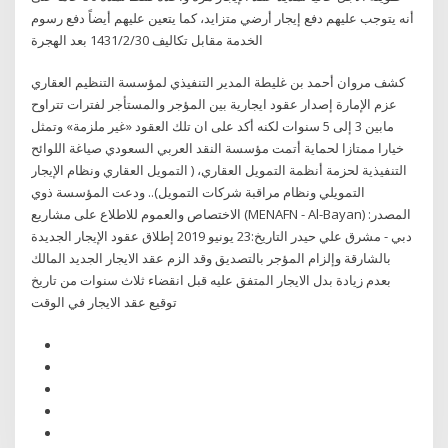
أنه يتوجب عليهم دفع إيجار أرضي متزايد، كما يتعين عليهم أيضاً دفع رسوم
الخدمة مقابل تكاليف 30‏‏/2‏‏/1431 بعد الهجرة
كشف مروان أحمد بن غليطة المدير التنفيذي لمؤسسة التنظيم العقاري
عزم الإمارة إصدار عقود ايجارية بين المؤجر والمستأجر لفترات تتراوح
مابين 3 إلى 5 سنوات لكنه أكد على ان تلك العقود «غير ملزمة» وتمثل
خيارا ممتازا لحماية أتمت مؤسسة النقد العربي السعودي صياغة اللوائح
التنفيذية لحزمة أنظمة التمويل العقاري، ( التمويل العقاري ونظام الإيجار
التمويلي ونظام مراقبة شركات التمويل).. ودعت المؤسسة ذوي
الاختصاص والعموم للاطلاع على مشاريع (MENAFN - Al-Bayan) المصدر:
دبي - مشرق علي حيدر التاريخ:23 يونيو 2019 إطلاق عقود الإيجار الجديدة
بالشارقة وإلزام المؤجر بالتصديق وقد الزم عقد الايجار الجديد المالك
بعدم زيادة بدل الايجار المتفق عليه قبل انقضاء ثلاث سنوات من تاريخ
توقيع عقد الايجار في الوقت