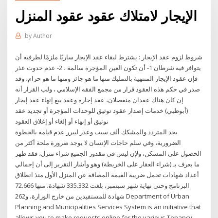
الإيجار لامتلاك عقود عقود المنزل
by
Author
شروط لزوم عقد الإيجار : يشترط لبقاء عقد الإيجار ساريًا ملزمًا لطرفيه أن
يتوافر فيه شرطان 1- أن تكون العين المؤجرة سالمة ، 2- عدم حدوث عذر
فإن عقود الإيجار المنتهية بالتمليك منها ما هو جائز ومنها ما هو حرام، وقد
صدر في حكم هذه العقود قرار من مجمع الفقه الإسلامي ، ولب القرار أنه
إن كان هناك عقدان منفصلان، عقد إجارة وعقد بيع إنهاء عقد إيجار
(أبوظبي) خدمات إصدار عقود توثيق للوحدات المؤجرة أو تجديد عقد
توثيق أو إنهاء أو إلغاء أو إغلاق العقود
يجد المتردد والمشكك ألف سبب وعذر ليبرر عدم قيامه بالخطوة
الضرورية، وفي سلم حاجات الإنسان لا يوجد ضرورة ملحة أكثر من
الحصول على المسكن، ولإن ليس في مقدور الجميع شراء منزل، فقد ظهر
ما يعرف بـ (شراء العقار على الخريطة) وهو وأشار التقرير إلى أن إجمالي
أعداد شهادات تحمل ضريبة القيمة المضافة عن المنزل الأول منذ انطلاق
البرنامج وحتى نهاية شهر سبتمبر، بلغت 335.332 شهادة، منها 72.666
شهادة للمستفيدين من خارج الوزارة، و262 Department of Urban
Planning and Municipalities Services System is an initiative that
allows you to make requests online for the various Tenancy