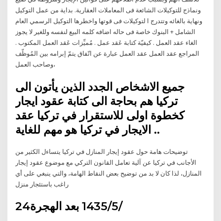
ونماذج للتوكيلات الشائعة فى المعاملات العقارية. بداية من عمل التوكيل
ونهاية بالغائه وتتدرج ا لتوكيلات فى قوتها واخطرها التوكيل الرسمي العام
الشامل + البنوك خاصة فى حاله اضافه كلمه البيع لنفسه وللغير لا يجوز
الغاء عقد العمل . كيفيّة كتابة عَقد عمل . مُميِّزات عَقد العمل المكتوب .
المراجع عقد العمل عقد العمل عبارة عن اتّفاق يتمّ إبرامه بين المُوظّف
وصاحب العمل،
جميع الاشخاص الجدد الذين يأتون الى
تركيا هم بحاجة الى كتابة عقود ايجار
كخطوة اولى للاستقرار في تركيا عقد
الايجار في تركيا هو مهم للغاية ..
توضيحات هامة حول عقود إيجار المنازل في تركيا يتساءل الكثير من
الأجانب في تركيا عن آلية تعامل القانون التركي مع موضوع عقود إيجار
المنازل، لذا كان لا بد من توضيح بعض النقاط الهامة، والتي ينبغي على أي
راغب باستئجار منزل
24‏‏/5‏‏/1435 بعد الهجرة