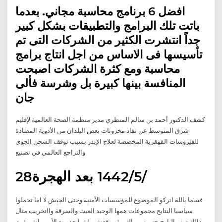
افضل 6 برنامج محاسبة مجاني. بعدما
باتت تلك البرامج والتطبيقات بشكل كبير
جداً انتشرت الكثير من الشركات التى تم
تأسيسها فى الاساس من اجل انتاج برامج
محاسبة ومع كثرة الشركات اصبحت
المنافسة بينها كبيرة بل وشرسة فألى
جان
كشف الدكتور أحمد بن سالم المنظري مدير منظمة الصحة العالمية‬ لإقليم
شرق المتوسط عن نفاد مخزونات بعض البلدان من الأدوية المضادة
للفيروسات القهقرية المخصصة لعلاج الإيدز بسبب توقف الشحن الجوي
والتراجع العالمي في تصنيع
28‏‏/5‏‏/1442 بعد الهجرة
قسما بالله اتركو الموضوع للمؤسسات الأمنية وحتى الجيش لا اما تحملوا
سياسيا النتايج مجموعات همها الوحيد العبث والسرقة وااتخريب مثال
ذالك توزر البارح حتى زمن الثورة موقعش ما ثما حد منع الأمن باش يقوم