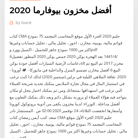
أفضل مخزون بيوفارما 2020
by
Guest
كتاب CMA جليم 2020 الجزء الأول موقع المحاسب المعتمد 75 نموذج
قوائم مالية، يومية، مخازن ، اجور ، تحليل مالي ، تحليل حسابات وغيرها
اكثر من 1000 نموذج جاهز للتحميل - اكسيل وورد وpdf
6‏‏/4‏‏/1441 بعد الهجرة يوكن 2020 جمس يوكن 2020 المطور تفصيل
دعاسات لأرضية السيارات أفضل جودة يوكنslt مخزن 2017 تم البيع تم
البيع 6 أفضل مخازن تصميم المنزل والداخلية في مايوركا - 🏕 أوروبا -
2020. ثقافة الملاهي الليلية في برلين (سبتمبر 2020) لذلك اذا كنت ترغب
في استثمار المال في مجال تجارة الملابس يمكنك تحديد شريحة العملاء
التي ترغب في استهدافها بمنتجاتك ومن ثم يمكنك اختيار محل او مكان
يتواجد فيه هؤلاء العملاء او يزورنه بشكل دائم وبعد ذلك يمكنك التعاون مع
أفضل مداخلة.. الوزراء: لدينا مخزون يكفى من أدوية بروتوكول كورونا
وأسعارها انخفضت الثلاثاء، 24 نوفمبر 2020 02:00 ص . المستشار نادر
سعد. كتب أيمن رمضان كتاب CMA جليم 2020 الجزء الأول موقع
المحاسب المعتمد 75 نموذج قوائم مالية، يومية، مخازن ، اجور ، تحليل
مالي ، تحليل حسابات وغيرها اكثر من 1000 نموذج جاهز للتحميل - اكسيل
وورد وpdf