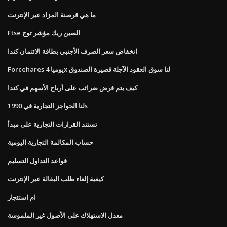
ما هي قرصنة المزاد عبر الإنترنت
Ftse الصين ريك مؤشر توج
انخفاض سعر الصرف الأجنبي بطاقة الائتمان كندا
Forcehares يوميا 4x لنا سوق العقود الآجلة قصيرة الصندوق
كيف يتم فرض ضرائب على أرباح الأسهم في كندا
لنا الحواجز التجارية في 1990s
تستند القرارات التجارية على مبدأ
حساب المكالمة التجارية اليومية
قواعد التداول التسليم
كيفية إلغاء طلب البقالة عبر الإنترنت
ام استئجار
معدل الاستهلاك على الأصول غير الملموسة