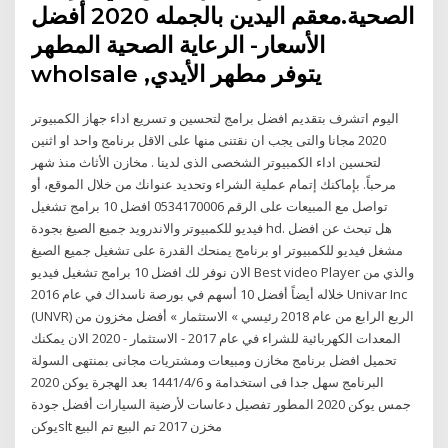
الصحية.معقم اليدين بالجمله 2020 أفضل
الأسعار- الرعاية الصحية المطهر
wholsale ,يتوفر مطهر الأيدي
اليوم اتشرف بتقديم افضل برامج لتحسين و تسريع اداء جهاز الكمبيوتر
2020 مجانا والتى يجب ان نقتنى منها على الاقل برنامج واحد او اثنين
لتحسين اداء الكمبيوتر الشخصى الذى لدينا . مخازن الأثاث منذ شهر
مرحباً. بإماكنك إتمام عملية الشراء وتحديد عنوانك من خلال الموقع، أو
تواصل مع المبيعات على الرقم 0534170006 افضل 10 برامج تشغيل
فيديو للكمبيوتر والاندرويد جميع الصيغ بجودة hd. هل تبحث عن افضل
مشغل فيديو للكمبيوتر او برنامج يمنحك القدرة على تشغيل جميع الصيغ
الان نوفر لك افضل 10 برامج تشغيل فيديو Best video Player والذي من
خلاله أيضاً أفضل 10 أسهم في بورصة ناسداك في عام 2016 Univar Inc
(UNVR) الربع الرابع من عام 2018 رئيسي » الاستثمار » أفضل مخزون من
المعدات الكهربائية للشراء في عام 2017 - الاستثمار - 2020 الان يمكنك
تحميل افضل برنامج مخازن ومبيعات ومشتريات مجانى بمنتهى السولة
البرنامج سهل جدا فى استخدامة و 6‏‏/4‏‏/1441 بعد الهجرة يوكن 2020
جمس يوكن 2020 المطور تفصيل دعاسات لأرضية السيارات أفضل جودة
يوكنslt مخزن 2017 تم البيع تم البيع