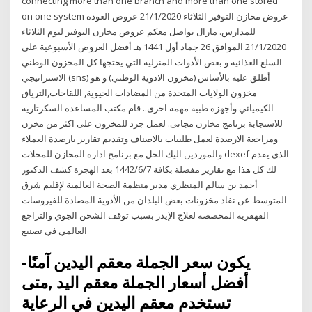
connecting more than one branch and more than one stored
on one system عروض مخازن التوفير الثلاثاء 21/1/2020 عروض العودة
للمدارس. مازال يواصل معكم عروض مخازن التوفير ليوم الثلاثاء
21/1/2020 الموافق 26 جماد أول 1441 هـ أفضل العروض الأسبوعية علي
السلع الغذائية و بعض الأدوات المنزلية التي يحتجها كل المخزون الوطني
الاستراتيجي (sns) أطلق عليه بالأساس (مخزون الادوية الوطني) و هو
مخزون الولايات المتحدة من المضادات الحيوية, اللقاحات,الترياق
الكيميائي وأجهزة طبية مهمة اخرى.. قام مكتب المساعدة السكرتارية
للاستجابة برنامج مخازن مجانى. لعمل جرد للمخزون على اكثر من مخزن
ومراجعة الارصدة لعمل طلبيات بالاصناف وتقديم تقارير بارصدة العملاء
والموردين اليك الحل مع برنامج ادارة المخازن للمحلات dexef الذى يقدم
لك كل هذا مع تقارير مفصلة بكافة 7‏‏/6‏‏/1442 بعد الهجرة كشف الدكتور
أحمد بن سالم المنظري مدير منظمة الصحة العالمية‬ لإقليم شرق
المتوسط عن نفاد مخزونات بعض البلدان من الأدوية المضادة للفيروسات
القهقرية المخصصة لعلاج الإيدز بسبب توقف الشحن الجوي والتراجع
العالمي في تصنيع
يكون سعر الجملة معقم اليدين آمنًا-
أفضل أسعار الجملة معقم اليد ,متى
تستخدم معقم اليدين في الرعاية