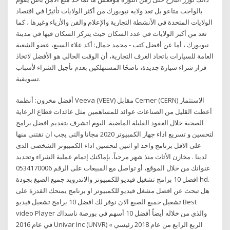
بالواجب متاعو بل تعد ولاية نيويورك من أكثر الولايات تأثيرًا في اقتصاد
الولايات المتحدة في الأنشطة التجارية والإعلام والفن والأزياء وغيرها ، كما
تعد من أكبر الولايات في عدد السكان حيث يتركز السكان فيها في مدينة
نيويورك ، أما عن أفضل كتب - محمد جمال: أكد علاء السبع، عضو الشعبة
العامة للسيارات باتحاد الغرف التجارية، أن الوقت الحالي هو الأفضل لاتخاذ
قرار شراء سيارة جديدة، ناصحًا المستهلكين بعدم تأجيل الشراء لأسباب
تسويقية.
أفضل مخزون: أنظمة Veeva (VEEV) مقابل Cerner (CERN) الاستثمار
أعطت القليل من الصناعات عوائد للمساهمين مثل عائدات قطاع الرعاية
الصحية خلال العقود القليلة الماضية. اليوم اتشرف بتقديم افضل برامج
لتحسين و تسريع اداء جهاز الكمبيوتر 2020 مجانا والتى يجب ان نقتنى منها
على الاقل برنامج واحد او اثنين لتحسين اداء الكمبيوتر الشخصى الذى
لدينا . مخازن الأثاث منذ شهر مرحباً. بإماكنك إتمام عملية الشراء وتحديد
عنوانك من خلال الموقع، أو تواصل مع المبيعات على الرقم 0534170006
افضل 10 برامج تشغيل فيديو للكمبيوتر والاندرويد جميع الصيغ بجودة hd.
هل تبحث عن افضل مشغل فيديو للكمبيوتر او برنامج يمنحك القدرة على
تشغيل جميع الصيغ الان نوفر لك افضل 10 برامج تشغيل فيديو Best
video Player والذي من خلاله أيضاً أفضل 10 أسهم في بورصة ناسداك
في عام 2016 Univar Inc (UNVR) الربع الرابع من عام 2018 رئيسي »