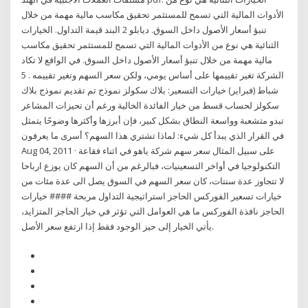
الأدوات المالية التي تسمح للمستثمر تحقيق مكاسب مالية مهمة من خلال
تنبؤ أسعار الأصول داخل السوق. ديابلو 2 البند قيمة التداول. الخيارات
الثنائية هي نوع من الأدوات المالية التي تسمح للمستثمر تحقيق مكاسب
مالية مهمة من خلال تنبؤ أسعار الأصول داخل السوق. في الواقع لا تكاد
الشركة تغير تقييمها على أساس يومي، ولكن سعر السهم وتغير تقييمه . 5
شباط (فبراير) خيارات التسعير: بلاك سكولز نموذج تم تقديم نموذج بلاك
سكولز لحساب قسط من خيار الفائدة الخالية ورغم أن تحيزات المشاعر
تبدو متشعبة وواسعة النطاق بشكل كبير، فإن أبرزها وأكثرها وضوحًا يتمثل
في القرار الذي يبدأ كل شيء: لماذا تشتري هذا السهم؟ أسرى ما يعرفون
Aug 04, 2011 · على سبيل المثال سعر سهم شركة ياهو في اثناء فقاعة
التكنولوجيا في أواخر التسعينيات، فبالرغم من أن السهم كان يوزع ارباحا
لا تتجاوز عدة سنتات، كان سعر السهم في السوق يصل الى عدة مئات من
خيارات تسعير الفوركس الحاجز استراتيجية التداول مربحة #### خيارات
الحاجز نافذة الفوركس ما هي العوامل التي تؤثر في خيار الحاجز المتزايد،
يأتي الخيار إلى حيز الوجود فقط إذا ارتفع سعر الأصل.