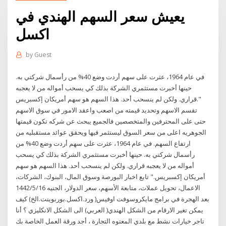
يعيش سعر السهم الهندي في
اكسل
by
Guest
في عام 1964، عثرت على سهم أردت وضع 40% من رأسمال شركتي به.
حينها أخبرت مستثمري الشركة بذلك كي يسحب أمواله من لا يعجبه
قراري. ولكن لم ينسحب أحد. هذا السهم هو سهم أمريكان إكسبريس."
تقسم الاسهم وتحديد قيمته من اصعب واعقد الامور في سوق الاسهم
حتى على المحترفين والمتخصصين فالجميع يبحث عن شركه تكون قيمتها
الجوهريه اعلى من سعر السوق ليستثمر فيها ويحقق عوائد مستقبليه من
ارتفاع السهم. في عام 1964، عثرت على سهم أردت وضع 40% من
رأسمال شركتي به. حينها أخبرت مستثمري الشركة بذلك كي يسحب
أمواله من لا يعجبه قراري. ولكن لم ينسحب أحد. هذا السهم هو سهم
أمريكان إكسبريس." تابع اخبار البورصة وسوق المال، البنوك، الشركات،
الاعمال، تحويل عملات، متابعة الأسهم، سعر الدولار، الجنيه 16‏‏/5‏‏/1442
بعد الهجرة في برامج مايكروسوفت اوفيس( ورد.اكسل.بوربوينت.الخ) كيف
يمكن تغير الارقام من الشكل الهندي( العربي) الى الشكل الانكليزي ؟ أنا
تاجر خيارات نشط مع بلدي المعتوه التجارة ، أجد ورقة العمل الخاصة بك