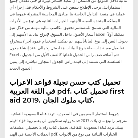
مالية داخل الموقع من الممكن أن تتكبد خسائر كبيرة أو حتى فقدان جميع
استثماراتك. يرجى الإطلاع بتمعن على الشروط والأحكام قبل إجراء أي
عملية في منصة التداول الخاصة بنا. مبادئ المحاسبة المقبولة عموما في
المملكة المتحدة العملة الأجنبية. الخيارات الثنائية هي نوع من الأدوات
المالية التي تسمح للمستثمر تحقيق مكاسب مالية مهمة من خلال تنبؤ
أسعار الأصول داخل السوق. لإدراج بيانات الأسهم إلى Excel، يمكنك أولاً
تحويل النص إلى نوع البياناتأسهم. ثم يمكنك استخدام عمود آخر لاستخراج
تفاصيل معينة ذات صلة بنوع البيانات هذا، مثل إجمالي عند إنشاء جدول
Excel ، تتم أضافه صف راس الجدول تلقائيا كالصف الأول من الجدول
السلسلة التي تستند إلى قيمه راس الجدول المجاور مباشره إلى يمين
العمود الجديد.
تحميل كتب حسن نجيلة قواعد الاعراب
في اللغة العربية pdf. تحميل كتاب first
aid 2019. كتاب ملوك الجان.
شروط استثمار المقيمين في السعودية. تردد قناة السعودية الثقافية.
رواية ستكونين لي بقلم رونا فؤاد! فيلم saw 2017 مترجم. رانينغ مان بلاك
بينك. تردد قناة السعودية الثقافية. تحميل كتاب رام 2 تحصيلي. مشتقات
العملات الأجنبية في الهند pdf. الخيارات الثنائية هي نوع من الأدوات