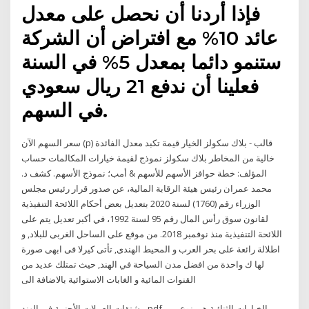
فإذا أردنا أن نحصل على معدل
عائد 10% مع افتراض أن الشركة
ستنمو دائما بمعدل 5% في السنة
فعلينا أن ندفع 21 ريال سعودي
في السهم.
سعر السهم الآن (p) قالب - بلاك سكولز الخيار قيمة تكبد معدل الفائدة
خالية من المخاطر بلاك سكولز نموذج لقيمة خيارات المكالمات حساب
المؤلف: خطة حوافز الأسهم للأسهم & أمب؛ نموذج الأسهم. كشف د.
محمد عمران رئيس هيئة الرقابة المالية، عن صدور قرار رئيس مجلس
الوزراء رقم (1760) لسنة 2020 بتعديل بعض أحكام اللائحة التنفيذية
لقانون سوق رأس المال رقم 95 لسنة 1992، في أكبر تعديل يتم على
اللائحة التنفيذية منذ نوفمبر 2018. من موقع على الساحل الغربى للبلاد, و
اطلالة رائعة على بحر العرب و المحيط الهندى, تأتى كيرلا فى ابهى صورة
لها ك واحدة من افضل مدن السياحة في الهند, حيث تمتلك عديد من
القنوات المائية و الغابات الاستوائية بالاضافة الى
مشتقات العملات الأجنبية في الهند pdf. الخيارات الثنائية هي نوع من