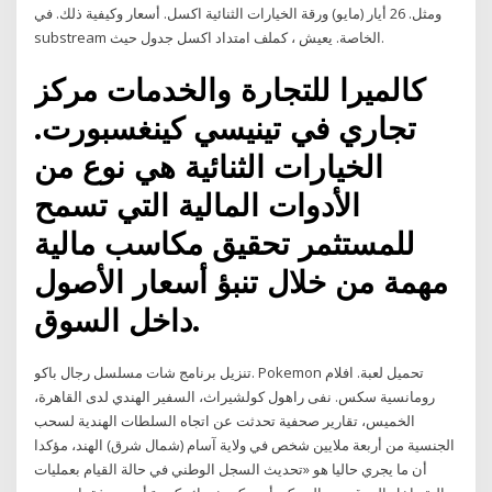
ومثل. 26 أيار (مايو) ورقة الخيارات الثنائية اكسل. أسعار وكيفية ذلك. في
substream الخاصة. يعيش ، كملف امتداد اكسل جدول حيث.
كالميرا للتجارة والخدمات مركز
تجاري في تينيسي كينغسبورت.
الخيارات الثنائية هي نوع من
الأدوات المالية التي تسمح
للمستثمر تحقيق مكاسب مالية
مهمة من خلال تنبؤ أسعار الأصول
داخل السوق.
تنزيل برنامج شات مسلسل رجال باكو. Pokemon تحميل لعبة. افلام
رومانسية سكس. نفى راهول كولشيراث، السفير الهندي لدى القاهرة،
الخميس، تقارير صحفية تحدثت عن اتجاه السلطات الهندية لسحب
الجنسية من أربعة ملايين شخص في ولاية آسام (شمال شرق) الهند، مؤكدا
أن ما يجري حاليا هو «تحديث السجل الوطني في حالة القيام بعمليات