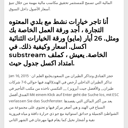
المالية التي تسمح للمستثمر تحقيق مكاسب مالية مهمة من خلال تنبؤ
أسعار الأصول داخل السوق.
أنا تاجر خيارات نشط مع بلدي المعتوه
التجارة ، أجد ورقة العمل الخاصة بك
ومثل. 26 أيار (مايو) ورقة الخيارات الثنائية
اكسل. أسعار وكيفية ذلك. في
substream الخاصة. يعيش ، كملف
امتداد اكسل جدول حيث.
Jan 16, 2015 · حجز الفنادق وتذاكر الطيران من السعودية(مع العلم ان
تذاكر الطيران الداخلي أرخص في الهند)(الهند فيها حوالي 6-7 شركات
طيران,,, والأفضل جيت أيرويز ) ,,,, التكسي تاخذه من مكتب التأجير في
الفندق أفضل Mit einem Klick auf Enter geht die Suche los, mit ESC
verlassen Sie das Suchfenster. يعد من أكثر الماكن التي يقصدها
السياح في الهند و هي أصغر مركز فيها و تحتوي على مجموعة من
الشواطئ الجميلة و حدائق استوائية مع جو ذي حرارة دافئة و مياه فيروزية
نقية و أشجار نخيل كما يقام فيها مهرجان في الشهر الثاني