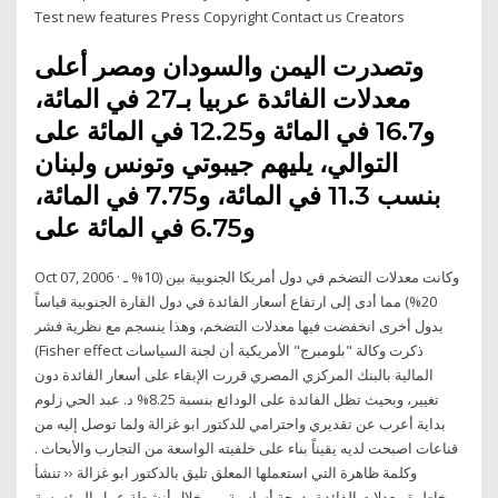
Test new features Press Copyright Contact us Creators
وتصدرت اليمن والسودان ومصر أعلى
معدلات الفائدة عربيا بـ27 في المائة،
و16.7 في المائة و12.25 في المائة على
التوالي، يليهم جيبوتي وتونس ولبنان
بنسب 11.3 في المائة، و7.75 في المائة،
و6.75 في المائة على
Oct 07, 2006 · وكانت معدلات التضخم في دول أمريكا الجنوبية بين (10% ـ
20%) مما أدى إلى ارتفاع أسعار الفائدة في دول القارة الجنوبية قياساً
بدول أخرى انخفضت فيها معدلات التضخم، وهذا ينسجم مع نظرية فشر
(Fisher effect ذكرت وكالة "بلومبرج" الأمريكية أن لجنة السياسات
المالية بالبنك المركزي المصري قررت الإبقاء على أسعار الفائدة دون
تغيير، وبحيث تظل الفائدة على الودائع بنسبة 8.25% د. عبد الحي زلوم
‏بداية أعرب عن تقديري واحترامي للدكتور ابو غزالة ولما توصل إليه من
قناعات اصبحت لديه يقيناً بناء على خلفيته الواسعة من التجارب والأبحاث .
وكلمة ظاهرة التي استعملها المعلق تليق بالدكتور ابو غزالة ‹‹ تنشأ
مخاطرة معدلات الفائدة بدرجة أساسية من خلال أنشطة عمل المؤسسة