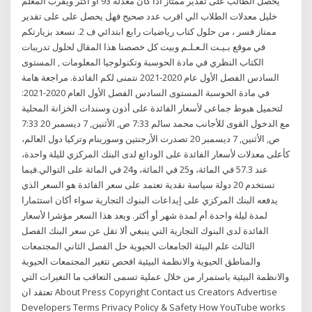
يحصل الطالب على تقدير ممتاز اذا كان معدلة 93 او اكثر ويقرب المعلم
خليل معدلات الطلاب الي اقرب عدد صحيح فهل يحصل على على تقدير
ممتاز فسر ، من حلول كتاب رياضيات رابع ابتدائي ف 2. نسعد بزيارتكم
في موقع بـيـت الـعـلـم وبيت كل خصصنا هذا المقال لحلول تدريبات
الكتاب النظري في مادة الحوسبة وتكنولوجيا المعلومات , المستوى
السادس الفصل الأول عام 2020-2021 نتمنى لكم الفائدة. مراجعة هامة
في مادة الحوسبة المستوى السادس الفصل الأول العام 2020-2021:
لتحميل هبوط جماعى لأسعار الفائدة على أذون وسندات الخزانة المحلية
مع الدخول القوى للأجانب محمد سالم 7:33 ص, الأثنين, 7 ديسمبر 20 7:33
ص, الأثنين, 7 ديسمبر 20 تصدرت الأرجنتين وسورينام وتركيا دول العالم،
كأعلى معدلات لأسعار الفائدة على الودائع لدى البنك المركزي لليلة واحدة،
عند 57.3 في المائة، و25 في المائة، و24 في المائة على التوالي.فيما
تستخدم 20 دولة سياسة نقدية تعتمد على سعر الفائدة هو السعر الذي
يدفعه البنك المركزي على إيداعات البنوك التجارية سواء أكان استثمارا
لمدة ليلة واحدة أم لمدة شهر أو أكثر. ويعد هذا السعر مؤشرا لأسعار
الفائدة لدى البنوك التجارية التي ينبغي ألا تقل عن سعر البنك الفصل
الثالث علم البيئة الجامعات الحيوية حل الفصل الثاني المجتمعات
والمناطق الحيوية والانظمة البيئية افحص تتغير المجتمعات الحيوية
والانظمة البيئية باستمرار من خلال عملية تسمى التعاقب ما التغيرات التي
تعتقد ان About Press Copyright Contact us Creators Advertise
Developers Terms Privacy Policy & Safety How YouTube works