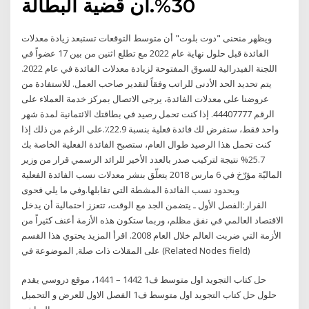
30%.ان قضية البطالة
ويظهر منحنى "دوت بلوت" أن متوسط التوقعات تستبعد زيادة معدلات
الفائدة قبل حلول نهاية عام 2022 مع تطلع اثنين من بين 17 عضواً في
اللجنة الفيدرالية للسوق المفتوحة لزيادة معدلات الفائدة في عام 2022.
يتم تحديد الحد الأدنى للراتب وفقاً لتقدير صاحب العمل. للاستفادة من
عروضنا على معدلات الفائدة، يرجى الاتصال بمركز خدمة العملاء على
الرقم 44407777. إذا كنت تحمل رصيد في بطاقتك الائتمانية لمدة شهر
واحد فقط، ستفرض لك فائدة فعلية بنسبة 22.9٪.على الرغم من ذلك إذا
كنت تحمل هذا الرصيد طوال العام، ستصبح الفائدة الفعلية الخاصة بك
25.7% نتيجة لتركيب صدر بالعدد الأخير للرائد الرسمي قرار من وزير
الماليّة مؤرّخ في 6 مارس 2018 يتعلّق بنشر معدلات نسب الفائدة الفعلية
وبحدود نسب الفائدة المشطة التي تقابلها.وفي ما يلي فحوى
القرار:الفصل الأول ـ يتضمن الجد مع الوقت، تتعزز احتمالية أن يدخل
الاقتصاد العالمي في نفق مظلم، وربما ستكون هذه الأزمة أعنف كثيراً من
الأزمة التي ضربت العالم خلال العام 2008. اقرأ المزيد يحتوي هذا القسم
على المقلات ذات صلة, الموضوعة في (Related Nodes field)
حل كتاب التجويد اول متوسط ف1 1442 – 1441، موقع دروسي يقدم
حلول حل كتاب التجويد اول متوسط ف1 الفصل الاول للعرض و التحميل