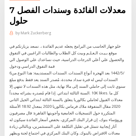
معدلات الفائدة وسندات الفصل 7
حلول
by
Mark Zuckerberg
خلو جهاز الحاسب من البرامج يجعله عديم الفائدة ،. نسعد بزيارتكم في
موقع بـيـت الـعـلـم وبيت كل الطلاب والطالبات الراغبين في التفوق
والحصول علي أعلي الدرجات الدراسية، حيث نساعدك علي الوصول الي
قمة التفوق الدراسي ودخول
6‏‏/5‏‏/1442 بعد الهجرة أنواع السندات. السندات المستديمة: هذا النوع من
السندات ليس له فترة سداد محددة، مُصدر السند يعد فقط بدفع مبلغ
سنوي ثابت إلى حاملي السند إلى مالا نهاية، مثل هذه السندات لا تنتهي إلا
إذا قام مُصدره بشرائه مجدداً. ‎السنة الثالثة ابتدائي‎. 10K likes. ‎كل ما
يتعلق بالسنة الثالثة ابتدائي الجيل الثاني‎ معدلات القبول لحاملي بكالوريا
2020 مقال المتفوقة ملاك فرماس بكالوريا 2020 بمعدل 18.92 الأسئلة
المتكررة حول التسجيلات الجامعية وأجوبتها القاهرة: قال مصرفيون
وروؤساء بنوك، إن قرار البنك المركزي، بخفض أسعار الفائدة سيكون له
آثار إيجابية تتمثل في تقليل التكلفة على المستثمرين، وبالتالي زيادة
معدلات الاقتراض بالبنوك. وكان البنك المركزي في اجتماع لجنة ويظهر