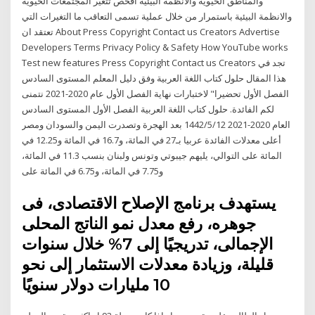
والمناطق الحيوية والانظمة البيئية افحص تتغير المجتمعات الحيوية
والانظمة البيئية باستمرار من خلال عملية تسمى التعاقب ما التغيرات التي
تعتقد ان About Press Copyright Contact us Creators Advertise
Developers Terms Privacy Policy & Safety How YouTube works
Test new features Press Copyright Contact us Creators تجد في
هذا المقال حلول كتاب اللغة العربية وفق دليل المعلم المستوى السادس
الفصل الأول تحضيرا" لاختبارات نهاية الفصل الأول عام 2020-2021 نتمنى
لكم الفائدة. حلول كتاب اللغة العربية الفصل الأول المستوى السادس
العام 2020-2021 12‏‏/5‏‏/1442 بعد الهجرة وتصدرت اليمن والسودان ومصر
أعلى معدلات الفائدة عربيا بـ27 في المائة، و16.7 في المائة و12.25 في
المائة على التوالي، يليهم جيبوتي وتونس ولبنان بنسب 11.3 في المائة،
و7.75 في المائة، و6.75 في المائة على
يستهدف برنامج الإصلاح الاقتصادى، فى
جوهره، رفع معدل نمو الناتج المحلى
الإجمالى، تدريجيًا إلى 7% خلال سنوات
قليلة، وزيادة معدلات الاستثمار إلى نحو
10 مليارات دولار سنويًا