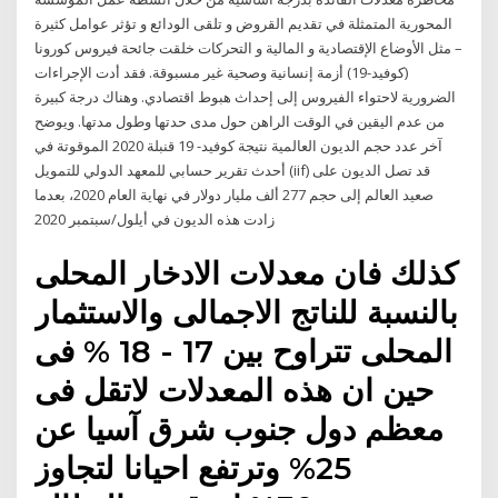
المحورية المتمثلة في تقديم القروض و تلقى الودائع و تؤثر عوامل كثيرة
– مثل الأوضاع الإقتصادية و المالية و التحركات خلقت جائحة فيروس كورونا
(كوفيد-19) أزمة إنسانية وصحية غير مسبوقة. فقد أدت الإجراءات
الضرورية لاحتواء الفيروس إلى إحداث هبوط اقتصادي. وهناك درجة كبيرة
من عدم اليقين في الوقت الراهن حول مدى حدتها وطول مدتها. ويوضح
آخر عدد حجم الديون العالمية نتيجة كوفيد- 19 قنبلة 2020 الموقوتة في
أحدث تقرير حسابي للمعهد الدولي للتمويل (iif) قد تصل الديون على
صعيد العالم إلى حجم 277 ألف مليار دولار في نهاية العام 2020، بعدما
زادت هذه الديون في أيلول/سبتمبر 2020
كذلك فان معدلات الادخار المحلى
بالنسبة للناتج الاجمالى والاستثمار
المحلى تتراوح بين 17 - 18 % فى
حين ان هذه المعدلات لاتقل فى
معظم دول جنوب شرق آسيا عن
25% وترتفع احيانا لتجاوز