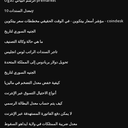
Ugaz الرسم البياني premarket
معدل السندات 10y
مؤشر أسعار بيتكوين - في الوقت الحقيقي مخططات سعر بيتكوين - coindesk
الجنيه السوري لتاريخ
ما هي حالة وكالة التصنيف
تاجر السندات الراتب لوس انجليس
تحويل دولار بربادوس إلى المملكة المتحدة
الجنيه السوري لتاريخ
كيفية خفض معدل التضخم في ماليزيا
أنواع الاحتيال التسوق عبر الإنترنت
كيف يتم حساب معدل البطالة الرسمي
لا يمكن دفع الفاتورة المستهدفة عبر الإنترنت
معدل ضريبة الممتلكات في ولاية ايداهو السقوط