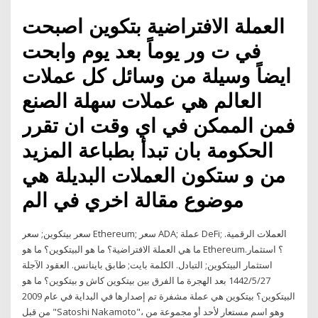
العملة الافتراضية بتكوين اصبحت
في ت ور يوماً بعد يوم وابحت
ايضاً وسيلة من وسائل كل عملات
العالم هي عملات سهلة الصنع
فمن الممكن في اي وقت ان تقرر
الحكومة بان تبدأ بطباعة المزيد
من و ستكون العملات البديلة هي
موضوع مقالة اخري في الم
سعر بيتكوين; سعر Ethereum; سعر ADA; عملة DeFi; العملات الرقمية.
ما هي العملة الافتراضية؟ ما هو البيتكوين؟ ما هو Ethereum؟ استثمار.
استثمار البيتكوين; التبادل. الكلمة بايت; طابق باينانس. العقود الآجلة
27‏‏/5‏‏/1442 بعد الهجرة ما الفرق بين بيتكوين كاش و بيتكوين؟ ما هو
البيتكوين؟ بيتكوين هي عملة مشفرة تم إصدارها في البداية في عام 2009
من قبل "Satoshi Nakamoto"، وهو اسم مستعار لأحد أو مجموعة من