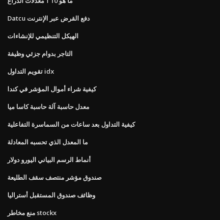
ما هو 10 1 معدلات الذراع
Datcu دفع القرض عبر الإنترنت
الهيكل التنظيمي للإنشاءات
التاجر بدوام جزئي وظيفة
تقويم التداول idx
كيفية شراء أموال المؤشر في كندا
معدل حاسبة آلة حاسبة كاسا ميا
كيفية التداول بعد ساعات من السماسرة التفاعلية
ما المعدل الذي تحسبه المعادلة
أنماط الرسم البياني اليورو دولار
صندوق مؤشر منتصف سقف الطليعة
وظائف صندوق المستقبل أستراليا
منع مخاطر stockx