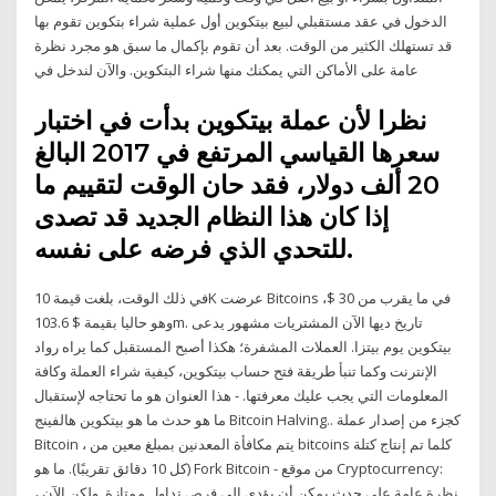
الدخول في عقد مستقبلي لبيع بيتكوين أول عملية شراء بتكوين تقوم بها
قد تستهلك الكثير من الوقت. بعد أن تقوم بإكمال ما سبق هو مجرد نظرة
عامة على الأماكن التي يمكنك منها شراء البتكوين. والآن لندخل في
نظرا لأن عملة بيتكوين بدأت في اختبار
سعرها القياسي المرتفع في 2017 البالغ
20 ألف دولار، فقد حان الوقت لتقييم ما
إذا كان هذا النظام الجديد قد تصدى
للتحدي الذي فرضه على نفسه.
في ذلك الوقت، بلغت قيمة 10K عرضت Bitcoins في ما يقرب من 30 $،
وهو حاليا بقيمة $ 103.6m. تاريخ ديها الآن المشتريات مشهور يدعى
بيتكوين يوم بيتزا. العملات المشفرة؛ هكذا أصبح المستقبل كما يراه رواد
الإنترنت وكما تنبأ طريقة فتح حساب بيتكوين، كيفية شراء العملة وكافة
المعلومات التي يجب عليك معرفتها. - هذا العنوان هو ما تحتاجه لإستقبال
ما هو حدث ما هو بيتكوين هالفينج Bitcoin Halving.. كجزء من إصدار عملة
Bitcoin ، يتم مكافأة المعدنين بمبلغ معين من bitcoins كلما تم إنتاج كتلة
(كل 10 دقائق تقريبًا). ما هو Fork Bitcoin - من موقع Cryptocurrency:
نظرة عامة على حدث يمكن أن يؤدي إلى فرص تداول ممتازة. ولكن الآن ،