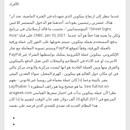
الأفراد.
"عندما ننظر إلى ارتفاع بيتكوين الذي شهدناه في الفترة الماضية، نجد أن
هناك عنصرين رئيسيين يقودانه، أحدهما هو الدخول المستمر للاعبين
المؤسساتيين"، بحسب ما قاله أرسلانيان في برنامج "Street Signs
Asia" على قناة CNBC. Jan 10, 2021 · ولكن ما يعنيه هذا حقاً هو أنه عندما
يدفع المستخدم بعملة بيتكوين، سيتم تحويلها على الفور إلى عملة ورقية
وستتم تسوية المعاملة مع تجار PayPal بالعملة الورقية، وفقاً لموقع
PayPal الإلكتروني. بيتكوين عملة الكترونية يمكنك بواسطتها الشراء عبر
الانترنت او عند الاداء في المطاعم والمحلات التي تقبل الدفع بالبيتكوين
والفرق بينها وبين العملة العادية هو انها ليست مركزية ولايوجد مركز مالي
في اي مكان حول العالم هو بيتكوين - الهرم المقبل، سواء التعدين البيئي
يضر بالبيئة وعما إذا كان عملة معماة في روسيا غير قانوني - يفهم
Layfhaker ما هو صحيح وما هو زائف.أسطورة 1. See full list on
arageek.com نظرا لأن عملة بيتكوين بدأت في اختبار سعرها القياسي
المرتفع في 2017 البالغ 20 ألف دولار، فقد حان الوقت لتقييم ما إذا كان
هذا النظام الجديد قد تصدى للتحدي الذي فرضه على نفسه.