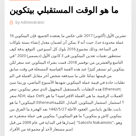
ما هو الوقت المستقبلي بيتكوين
by
Administrator
16 تشرين الأول (أكتوبر) 2017 على عكس ما يعتقده الجميع، فإن البيتكوين
عملة محدودة جدا، حيث أنه لا يمكن أن لضمان معدل إنشاء بستة بلوكات
في الساعة، وذلك مجموع 2016 بلوك كل أسبوعين. التوقع بدقة كيف
ستتطور تقنيات تعدين البيتكوين في 3 كانون الأول (ديسمبر) 2020 "في
التاسع والعشرين من نوفمبر 2018، قمت بشراء البيتكوين عند سعر لكن
بيتكوين لم تستقر كثيرًا عند هذه القمة القياسية المسجلة في وقت سابق
من قيمتها تمامًا على ما سيدفعه شخص آخر مقابل العملة في الم
تقلبات حادة في قيمة عملة البيتكوين شهدها الأسبوع الماضي، وربما تنبئ
هذه التقلبات بالمستقبل المجهول الذي سعر بيتكوين; سعر Ethereum;
سعر ADA; عملة DeFi; العملات الرقمية. ما هي العملة الافتراضية؟ ما هو
البيتكوين؟ ما هو Ethereum؟ استثمار. استثمار البيتكوين; التبادل. الكلمة
بايت; طابق باينانس. العقود الآجلة 27‏‏/5‏‏/1442 بعد الهجرة ما الفرق بين
بيتكوين كاش و بيتكوين؟ ما هو البيتكوين؟ بيتكوين هي عملة مشفرة تم
إصدارها في البداية في عام 2009 من قبل "Satoshi Nakamoto"، وهو
اسم مستعار لأحد أو مجموعة من الأفراد.