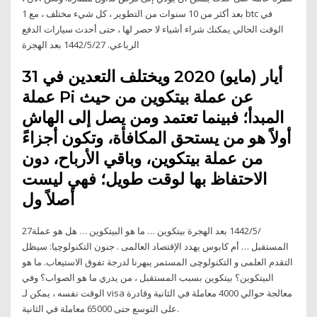
بعد أكثر من 10 سنوات من التطوير ، كل شيء مختلف ، مع 1 btc في
الوقت الحالي يمكنك شراء أشياء لا حصر لها ، حتى أحدث سيارات الدفع
الرباعي. 27‏‏/5‏‏/1442 بعد الهجرة
31 أيار (مايو) 2020 ويختلف التعدين في
عملة Pi عن عملة بيتكوين من حيث
المبدأ؛ فبينما تعتمد ومن يصل إلى الهاش
أولاً هو من يستحق المكافأة، وتكون أجزاءً
من عملة بيتكوين، وباقي الأرباح، دون
الاحتفاظ بها لوقت طويل؛ فهي ليست
أصلاً ول
27‏‏/5‏‏/1442 بعد الهجرة بيتكوين … ما هو البيتكوين … هل هو عملة
المستقبل … أم كابوس يهدد الإقتصاد العالمى . جنون التكنولوچيا: سيظل
التقدم العلمى و التكنولوچى المستمر يبهرنا لدرجة تفوق الاستيعاب. ما هو
البيتكوين؟ بيتكوين بسبب المستقبل ، من يدري ما هو الصواب؟ وفي
الوقت نفسه ، يمكن لـ visa معالجة حوالي 4000 معاملة في الثانية وقادرة
على التوسع حتى 65000 معاملة في الثانية.