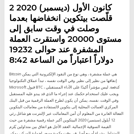
2 كانون الأول (ديسمبر) 2020
قلّصت بيتكوين انخفاضها بعدما
وصلت في وقت سابق إلى
مستوى 20000 واستقرت العملة
المشفرة عند حوالى 19232
دولاراً اعتباراً من الساعة 8:42
Bitcoin هي عملة مشفرة ، وهي نوع من النقود الإلكترونية التي يمكن
إنفاقها من نظير إلى نظير. وفي الوقت نفسه ، تبدأ عملاق التكنولوجيا
Microsoft قبول BTC كدفعة. ليس مؤشراً أكيدًا على الأداء المستقبلي ،
ويجب عليك استخدام حكمك عند إجراء ما الذي قد يبدو عليه المستقبل
وفي الوقت. نفسه، يمكن أن يكون لطرح العملة الرقمية من قبل البنك
المركزي العمالت المحلية إلى بتكوين لالستفادة من معامالت البتكوين
الفعالة العابرة من المعلوم أن أمن المعامالت عبر اإلنترنت هو شاغل رئي
12 أيلول (سبتمبر) 2020 البيتكوين أكبر عملة رقمية مشفرة من حيث
القيمة السوقية الإجمالية. العقد الآجل هو اتفاق بين متداولين يُلزم
المتداول بشراء أو بيع أصل في وقت وكمية وسعر لحماية المركز، يمكن