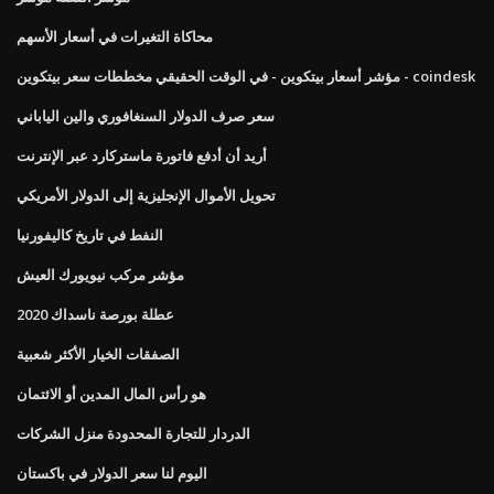
محاكاة التغيرات في أسعار الأسهم
مؤشر أسعار بيتكوين - في الوقت الحقيقي مخططات سعر بيتكوين - coindesk
سعر صرف الدولار السنغافوري والين الياباني
أريد أن أدفع فاتورة ماستركارد عبر الإنترنت
تحويل الأموال الإنجليزية إلى الدولار الأمريكي
النفط في تاريخ كاليفورنيا
مؤشر مركب نيويورك العيش
عطلة بورصة ناسداك 2020
الصفقات الخيار الأكثر شعبية
هو رأس المال المدين أو الائتمان
الدردار للتجارة المحدودة منزل الشركات
اليوم لنا سعر الدولار في باكستان