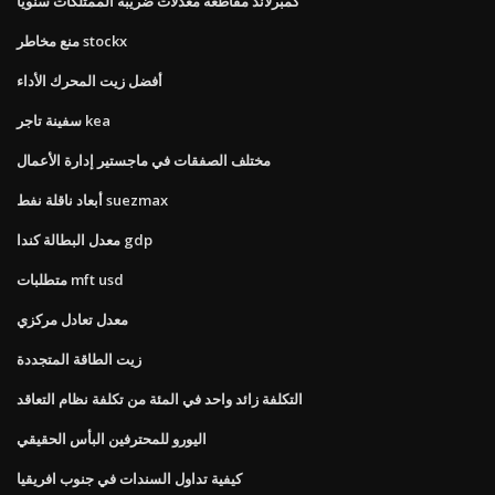
كمبرلاند مقاطعة معدلات ضريبة الممتلكات سنويا
منع مخاطر stockx
أفضل زيت المحرك الأداء
سفينة تاجر kea
مختلف الصفقات في ماجستير إدارة الأعمال
أبعاد ناقلة نفط suezmax
معدل البطالة كندا gdp
متطلبات mft usd
معدل تعادل مركزي
زيت الطاقة المتجددة
التكلفة زائد واحد في المئة من تكلفة نظام التعاقد
اليورو للمحترفين البأس الحقيقي
كيفية تداول السندات في جنوب افريقيا