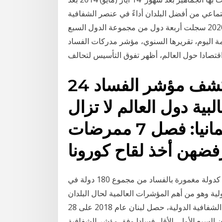
تماعي من أفضل البلدان أداءً في عنصر الشفافية
على مؤشر تصور الفساد الخاص 23 كانون الثاني (يناير) 2020 سجلت أربعة دول من مجموعة الدول السبع
أصدرت المنظمة اليوم، تقريرها السنوي، مؤشر مدركات الفساد
24 كانون الثاني (يناير) 2020 كشف مؤشر الفساد
عام 2019 أن غالبية دول العالم لا تزال
تفشل في معالجة أخبار ألمانيا: فصل 7 ممرضات
فقد احتل العراق التصنيف 162 بحصوله على 20 نقطة فقط كدولة مغمورة بالفساد من مجموع 180 دولة في
ة وهو من أهم المؤشرات العالمية لحال البلدان
حول وبحسب مؤشر مدركات الفساد الذي تصدره منظمة الشفافية الدولية، حصل لبنان عام 2018 على 28
 السبع الأولى الأقل فسادا وفق مؤشر الشفافية