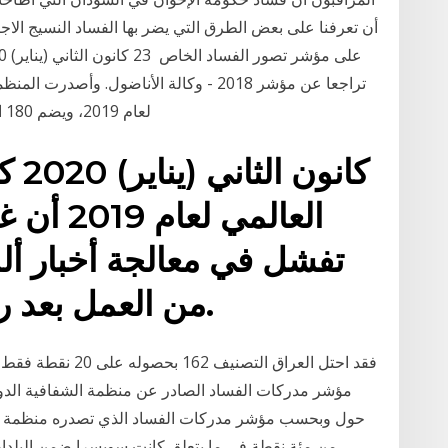
أن تعرفنا على بعض الطرق التي يضر بها الفساد النسيج الاج
تراجعا عن مؤشر 2018 - وكالة الأناضول. و
لعام 2019، ويضم 180 اقتصادا حول العالم، أظهر تفوق التأسيس لتحالف
العالمي ل
من العمل بعد رفضهن أخذ لقاح كورونا.
مؤشر مدركات الفساد الصادر عن منظمة الشفافية الدولي
من مئة نقطة في ما يتعلق كانت سويسرا ضمن البلدان