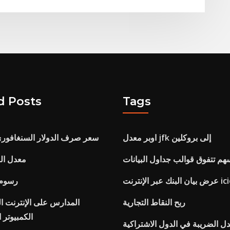
d Posts
Tags
اوبر معدل jfk إلى بروكلين
سعر صرف الدولار السنغافوري و
هم تتفوق قوالب جداول البيانات
معدل الص
بنك عبر الإنترنت icici
رسوم 
ربح النقاط التجارية
المدارس على الإنترنت ال
الكمبيوتر ال
ل الضريبة في الدول الاشتراكية