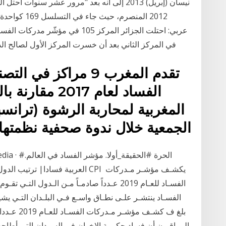
في المركز الثاني بعد أن خسرت المركز الأول لصالح الدنمارك المرتبة 180 والأخير
تقدم المغرب 9 مراكز
الفساد لعام 017
المغربية لمحاربة الرشوة (تران
الجمعية خلال ندوة صحفية نظمتها 
العربية فسادا| ترتيب الدول العربي
الفسـاد للعـام 2019 عـدداً صادمـاً مـن الـدول
بلغ ف كشـف 