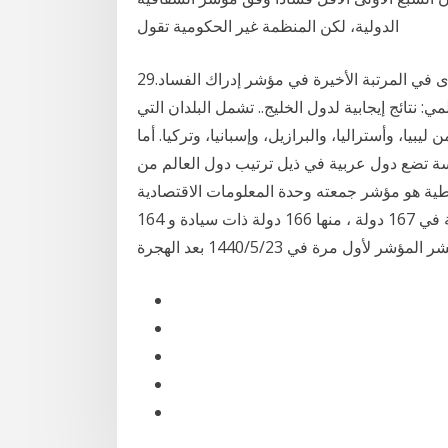
الدولية، لكن المنظمة غير الحكومية تقول
29‏‏/5‏‏/1441 بعد الهجرة الدول الفاسدة التالية من سنة إلى أخرى في المرتبة الأخيرة في مؤشر إدراك الفساد.
ي: نتائج إيجابية لدول الخليج.. تشمل البلدان التي
يا، وأستراليا، والبرازيل، وإسبانيا، وتركيا. أما
راسة تضع دول عربية في ذيل ترتيب دول العالم من
ؤشر جمعته وحدة المعلومات الاقتصادية (eiu) ، وهي شركة
مقرها المملكة المتحدة ، وتقوم بقياس حالة الديمقراطية في 167 دولة ، منها 166 دولة ذات سيادة و 164
ل مرة في 23‏‏/5‏‏/1440 بعد الهجرة