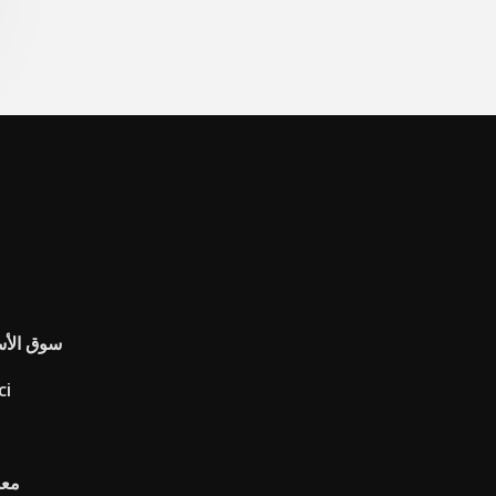
سوق الأس
عرض بيان ال
معد