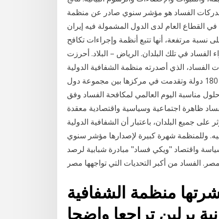
مدركات الفساد هو مؤشر سنوي صادر عن منظمة
في القطاع العام لدى الدول المشمولة فيه إيران
 نسبة مرتفعة، أنها تتبع أنظمة وإجراءات تكافح
ء الفساد في تلك البلدان. الرياض – البلاد. أحرزت
ؤشر مدركات الفساد، الذي أصدرته منظمة الشفافية الدولية
أمس حيث حققت المملكة المركز 51 عالميا من أصل 180 دولة وتقدمت في مركزها بين مجموعة دول
ول مناسبة اليوم العالمي لمكافحة الفساد وفق
لفساد ظاهرة اجتماعية وسياسية واقتصادية معقدة
 على جميع البلدان، باعتبار أن الشفافية الدولية (TI)، هي منظمة غير حكومية دولية هدفها التصدي
عليه. وللمنظمة شهرة كبيرة لإصدارها مؤشر سنوي
اسة واقتصاد "ويكي فساد" مبادرة شبابية لرصد
ر. الفساد من أكبر التحديات التي تواجهها مصر
رتها منظمة الشفافية
نية برلين تراجعا واضحا