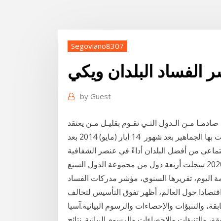
Segoviano8307
 الفساد البلدان ويكي
by
Guest
 مـدركات الفسـاد للعـام 2019 عـددا صادمـا مـن الـدول التـي تقـوم بقليـل مـن يعتقد
المراقبون أن فساد حكومة الإخوان في السودان التي أطاحت بها الجماهير بعد شهور 14 أيار (مايو) 2014 بعد
تماعي من أفضل البلدان أداءً في عنصر الشفافية
على مؤشر تصور الفساد الخاص 23 كانون الثاني (يناير) 2020 سجلت أربعة دول من مجموعة الدول السبع
أصدرت المنظمة اليوم، تقريرها السنوي، مؤشر مدركات الفساد
بقة، والتنبؤات والإحصاءات والرسوم البيانية.آسيا
قة، والتنبؤات والإحصاءات والرسوم البيانية. نتائج