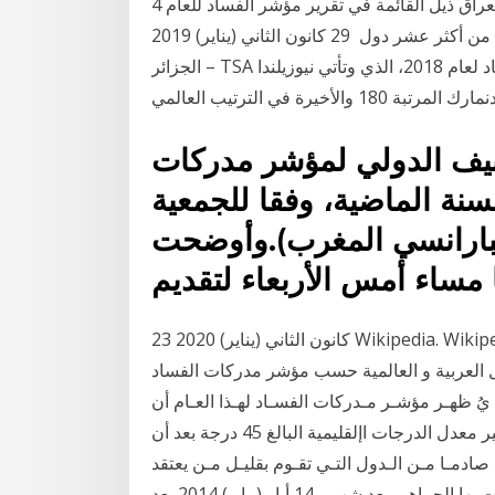
4 نيسان (إبريل) 2013 إلى أنه بعد "مرور عشر سنوات احتل العراق ذيل القائمة في تقرير مؤشر الفساد للعام
2012 المنصرم، حيث جاء في التسلسل 169 كواحدة من أكثر عشر دول 29 كانون الثاني (يناير) 2019
الجزائر – TSA عربي: احتلت الجزائر المركز 105 في مؤشّر مدركات الفساد لعام 2018، الذي وتأتي نيوزيلندا
ة في الترتيب العالمي
 في التصنيف الدولي لمؤشر مدركات
2 مقارنة بالسنة الماضية، وفقا للجمعية
سبارانسي المغرب).وأوضحت
مساء أمس الأربعاء لتقديم
23 كانون الثاني (يناير) 2020 Wikipedia. Wikipedia · #الحرة #الحقيقة_أولا. مؤشر الفساد في العالم.
ة و العالمية حسب مؤشر مدركات الفساد CPI يكشـف مؤشـر مـدركات
 التـي تقـوم يُ ظهـر مؤشـر مـدركات الفسـاد لهـذا العـام أن
الفسـاد ينتشـر علـى نطـاق واسـع فـي البلـدان التـي يشير معدل الدرجات اإلقليمية البالغ 45 درجة بعد أن
مؤشـر مـدركات الفسـاد للعـام 2019 عـددا صادمـا مـن الـدول التـي تقـوم بقليـل مـن يعتقد
المراقبون أن فساد حكومة الإخوان في السودان التي أطاحت بها الجماهير بعد شهور 14 أيار (مايو) 2014 بعد