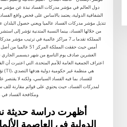
دول العالم في مؤشر مدركات الفساد نبذة عن مؤشر 
الشفافية الدولية، يعتمد بالاساس على فحص واقع الفساد 
تتذيل مؤشر مدركات الفساد عالميا ويعني حصول البلدان على
من خلالها الفساد، بينما النسبة المتدنية تؤشر إلى استشرا
المملكة تقدما بـ 7 مراكز عالمية في ترتيب م
العشرين صادف يوم التاسع من شهر ديسمبر الجاري حل
اعتراف الجمعية العامة للأمم المتحدة، التي اعتبرت أن ا
تؤثر
للفساد. بما فيه الفساد السياسي، ولكنه لا يقتصر 
لمدركات الفساد، حيث يحتوي على قوائم مقارنة للف سي
ومكافحة الفساد في مص
أظهرت دراسة حديثة نش
الدولية في العاصمة الألما