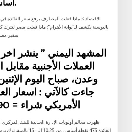
أساس، من 10.25 إلى 15 بالمئة.
الاقتصاد > ماذا فعلت المصارف برفع سعر الفائدة في ال
سفير مصر 
العملات الأجنبية مقابل 
جاءت كالآتي : اسعار الع
الأمريكي شراء = 590 ريال بيع = 595 ريال
ظهرت معالم أولويات الإدارة الجديدة للبنك المركزي
الفائدة 475 نقطة أساس، 