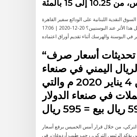
سوق النقدية اللبنانية على الودائع سفير القاهرة
بالبوسنة يكشف لـ"بوابة الأهرام": ماذا فعلت مصر لتترك كل هذا الأثر عند البوسنيين؟ 20-12-2020 | 17:06
في البوسنة والهرسك أثناء تقديم أوراق اعتماده
“المشهد اليمني ” ينشر اخر تحديثات أسعار صرف
الريال اليمني في صنعاء
وعدن، صباح اليوم الإثنين 4 يناير 2020 م والتي
ملات في صنعاء الدولار
 التركي، من خلال قرار أمس الخميس برفع أسعار
من 10.25 إلى 15 بالمئة. ترك برس يؤكد الرئيس التركي، رجب طيب أردوغان، في