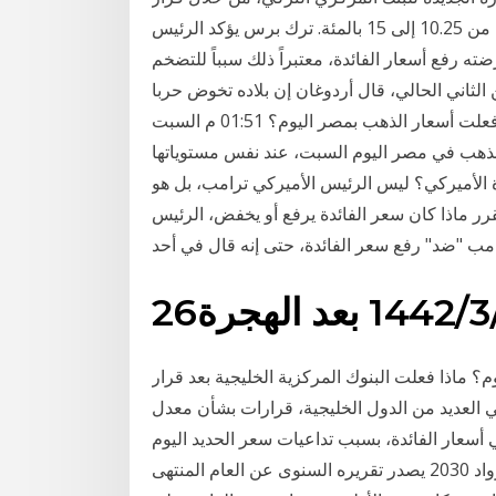
أمس الخميس برفع أسعار الفائدة 475 نقطة أساس، من 10.25 إلى 15 بالمئة. ترك برس يؤكد الرئيس
رفع أسعار الفائدة، معتبراً ذلك سبباً للتضخم
الثاني الحالي، قال أردوغان إن بلاده تخوض حربا
اقتصادية الرئيسية أخبار اقتصاد بعد ارتفاعها عالميًا.. ماذا فعلت أسعار الذهب بمصر اليوم؟ 01:51 م السبت
ت أسعار الذهب في مصر اليوم السبت، عند نفس مستوياتها
ة الأميركي؟ ليس الرئيس الأميركي ترامب، بل هو
ر ماذا كان سعر الفائدة يرفع أو يخفض، الرئيس
امب "ضد" رفع سعر الفائدة، حتى إنه قال في أحد
عد الهجرة
م؟ ماذا فعلت البنوك المركزية الخليجية بعد قرار
ي العديد من الدول الخليجية، قرارات بشأن معدل
أسعار الفائدة، بسبب تداعيات سعر الحديد اليوم
الجمعة..الطن للمستهلك 13800–14000جنيه مشروع رواد 2030 يصدر تقريره السنوى عن العام المنتهى