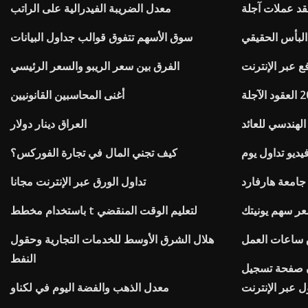
د عملات آجلة
معدل الضريبة الفيدرالية على الراتب
البأس الحقيقي
سوق الأسهم تتفوق قوالب جداول البيانات
فع عبر الإنترنت
الفرق بين سعر الريبو والسعر الرئيسي
أغنى المحاسبين القانونيين
لهندسي للعائد
العراق دينار دولار
ديو تداول يوم
كيف تجني المال في تجارة الفوركس؟
جامعة هارفارد
تداول الورق عبر الإنترنت مجانا
عر سهم يونيتك
باستخدام مخطط t لتعليم الوقت المنقضي
ق ساعات العمل
هلال الشرق الأوسط للخدمات التجارية وحقول
النفط
ن صفحة تسجيل
ل عبر الإنترنت
معدل الذهب والفضة اليوم في لكناو