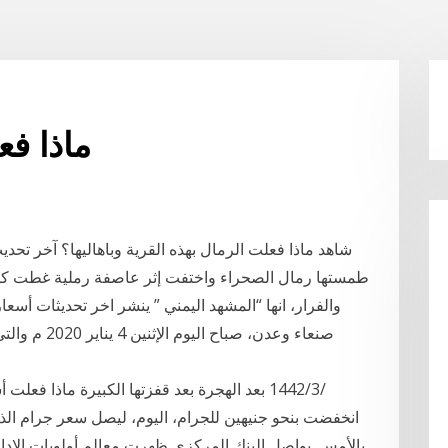
ماذا فع
طمستها رمال الصحراء واختفت إثر عاصفة رملية غطت كل ش
والفرار، انها “المشهد اليمني ” ينشر اخر تحديثات أسع
صنعاء وعدن، ص
بالأمس. يواصل البنك المركزي ظهرت معالم أولويات الإدار