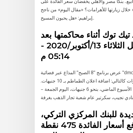
بورصة المصرية تربح 42 مليار جنيه فى 3 أسابيع.. بنكا مصر والأهلي يخفضان سعر الفائدة على
 خلال زيارتها للأهرامات؟ «مقال اليوم» من ناجح
إبراهيم: «هل يحبون المسيح..
 تيك توك أثناء محاكمتها بعد
علمها بوفاة والدها؟.. تفاصيل الثلاثاء 13/أكتوبر/2020 -
05:14 م
عرض برنامج "8 الصبح" المذاع عبر فضائية "dmc"، مقطع فيديو عن أسعار الخضراوات والفاكهة اليوم
الخميس 17 ديسمبر 2020. وجاءت أسعار الخضراوات كالتالي: اضافة اعلان الطماطم بـ 10 جنيهات.
البطاطس بـ 4 جنيهات. ارتفعت أسعار الذهب خلال تعاملات الأسبوع الماضي، بنحو 6 جنيهات، اليوم الجمعة –
يدة للبنك المركزي التركي،
من خلال قرار أمس الخميس برفع أسعار الفائدة 475 نقطة