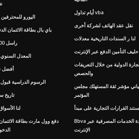
عق
أيام تداول vba
اليورو للمحترفين 
نقل عقد الهاتف لشركة أخرى
باي بال بطاقة الائتمان الد
لنا ر السندات التاريخية معدلات
راسل 200 العقود الآجلة
حليف التأمين الدفع عبر الإنترنت
المعدل السنوي ا
تجارة الدولية من خلال التعريفات
أفضل في
والحصص
الرسوم الدراسية قبول 
ياني مؤشر ثقة المستهلك مجلس
المؤتمر
تاريخ س
ستند القرارات التجارية على مبدأ
لنا الأسوا
Bbva البوصلة مساعدة الخدمات المصرفية عبر
دفع وول مارت بطاقة الائتما
الإنترنت
الدخو