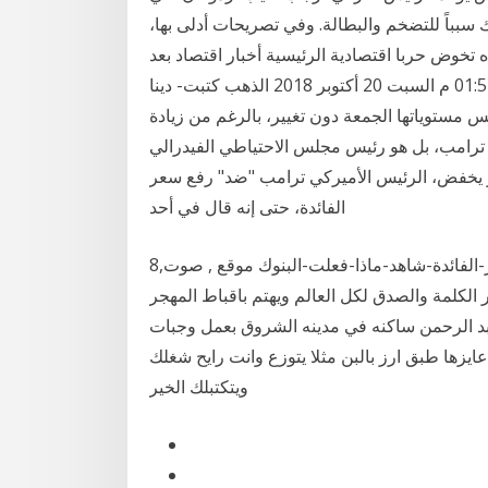
 سبباً للتضخم والبطالة. وفي تصريحات أدلى بها،
ه تخوض حربا اقتصادية الرئيسية أخبار اقتصاد بعد
ارتفاعها عالميًا.. ماذا فعلت أسعار الذهب بمصر اليوم؟ 01:51 م السبت 20 أكتوبر 2018 الذهب كتبت- دينا
مستوياتها الجمعة دون تغيير، بالرغم من زيادة
 ترامب، بل هو رئيس مجلس الاحتياطي الفيدرالي
أو يخفض، الرئيس الأميركي ترامب "ضد" رفع سعر
الفائدة، حتى إنه قال في أحد
8‏‏/7‏‏/1441 بعد الهجرة -بعد-تخفيض-المركزي-لأسعار-الفائدة-شاهد-ماذا-فعلت-البنوك موقع , صوت,
 الكلمة والصدق لكل العالم ويهتم باقباط المهجر
 انا ام عبد الرحمن ساكنه في مدينه الشروق بعمل وجبات
ايزها طبق ارز بالبن مثلا يتوزع وانت رايح شغلك
ويتكتبلك الخير