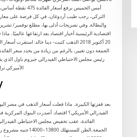
التركي، رجب طيب أردوغان، في كل فرصة على معارضته 
والبطالة. وفي تصريحات أدلى بها، مطلع نوفمبر/ تشرين 
20 أكتوبر 2018 الذهب كتبت- دينا خالد: استقر
الجمعة دون تغيير، بالرغم من زيادة من يحدد سعر الفائد
رئيس مجلس الاحتياطي الفيدرالي جيروم باول الذي يقر
الأميركي تر
26‏‏/3‏‏/1442 ب
بعد قفزتها الكبيرة.. ماذا فعلت أسعار الذهب في مصر اليو
الفيدرالي الأمريكي؟ اقتصاد. أصدرت البنوك المركزية ف
الفائدة، عقب تخفيض مجلس الاحتياطي الفيدرالي 