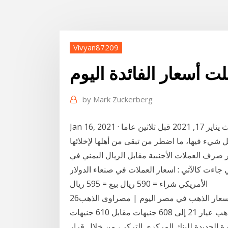
Vivyan87209
لت أسعار الفائدة اليوم
by
Mark Zuckerberg
Jan 16, 2021 · شاهد ماذا فعلت الرمال بهذه القرية وباهاليها؟ آخر تحديث يناير 17, 2021 قبل ثلاثين عاما
يء فيها، ما اضطر من تبقى من أهلها لإخلائها
ار صرف العملات الأجنبية مقابل الريال اليمني في
باح اليوم الإثنين 4 يناير 2020 م والتي جاءت كالآتي : اسعار العملات في صنعاء الدولار
الأمريكي شراء = 590 ريال بيع = 595 ريال
26‏‏/3‏‏/1442 بعد الهجرة بعد قفزتها الكبيرة ماذا فعلت أسعار الذهب في مصر اليوم | مصراوى الذهب
انخفضت بنحو جنيهين للجرام، اليوم، ليصل سعر جرام الذهب عيار 21 إلى 608 جنيهات مقابل 610 جنيهات
ة الجديدة للبنك المركزي التركي، من خلال قرار