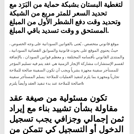
لتغطية البستان بشبكة حماية من البَرَد مع
تحديد السعر للمتر مربع من الشبكة
وتحديد وقت دفع الشطر الأول من المبلغ
المستحق و وقت تسديد باقي المبلغ.
موقع قانوني متخصص ، يُعنى بالقوانين السودانية على وجه الخصوص ،
حيثُ يحتوي الموقع على بحوث قانونية والسوابق القضائية السودانية ،
والمنتدى القانوني بأقسامه المختلفة ، و معظم قوانين السودان ، بالإضافة
لقسم الإستشارات مشاركة الإيجار الزمنية هي عقد يتم فيه تسليم المؤجر
للمستأجر سفينة مجهزة بشرياً ويجب أن تكون السفينة صالحة للملاحة
تجارياً ومجهزة بما يلزم لتنفيذ العمليات للملاحة: يسلم المستأجر سفينة
صالحة للملاحة عند بدء تنفيذ العقد وأيضاً يلتزم&
تكون مسئولية من صيغة عقد
مقاولة بشأن تشييد بناء مع إيراد
ثمن إجمالي وجزافي يجب تسجيل
الدخول أو التسجيل كي تتمكن من