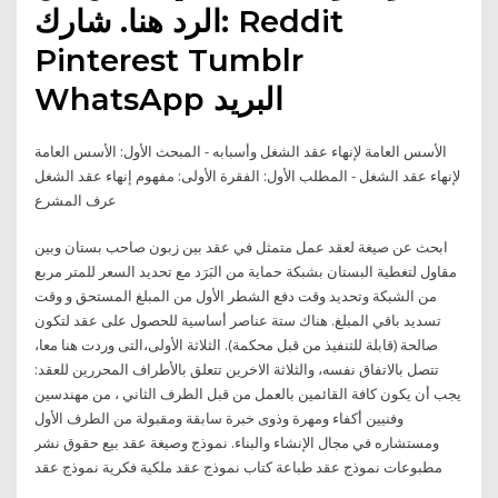
الرد هنا. شارك: Reddit
Pinterest Tumblr
WhatsApp البريد
الأسس العامة لإنهاء عقد الشغل وأسبابه - المبحث الأول: الأسس العامة
لإنهاء عقد الشغل - المطلب الأول: الفقرة الأولى: مفهوم إنهاء عقد الشغل
عرف المشرع
ابحث عن صيغة لعقد عمل متمثل في عقد بين زبون صاحب بستان وبين
مقاول لتغطية البستان بشبكة حماية من البَرَد مع تحديد السعر للمتر مربع
من الشبكة وتحديد وقت دفع الشطر الأول من المبلغ المستحق و وقت
تسديد باقي المبلغ. هناك ستة عناصر أساسية للحصول على عقد لتكون
صالحة (قابلة للتنفيذ من قبل محكمة). الثلاثة الأولى،التى وردت هنا معا،
تتصل بالاتفاق نفسه، والثلاثة الاخرين تتعلق بالأطراف المحررين للعقد:
يجب أن يكون كافة القائمين بالعمل من قبل الطرف الثاني ، من مهندسين
وفنيين أكفاء ومهرة وذوى خبرة سابقة ومقبولة من الطرف الأول
ومستشاره في مجال الإنشاء والبناء. نموذج وصيغة عقد بيع حقوق نشر
مطبوعات نموذج عقد طباعة كتاب نموذج عقد ملكية فكرية نموذج عقد