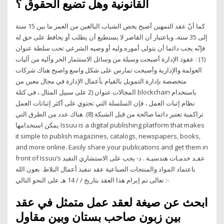
القانونية وهل تضيع الحقوق ؟
كما أنّ عقد التمهين أصبح يخص الشباب البالغين من العمر ما بين 15 سنة
إلى 35 سنة، وباعتبار أن القاصر لا يستطيع أن يطلب أو يحافظ على حق له
فإنّه يجب دائما أن يتولى أموره وليه أو وصيه الشرعي تحت سلطة عنوان
(1) : عقود الإدارة أصبحت وسيلة من وسائل الاستثمار الحر وآلية من آليات
العولمة والإدارية وأصبحت تمارس على شكل واسع واصبح هناك شركات
متخصصة بإدارة التمويل بالقيام بأعمال الإدارة في مجال معين من
المجالات عنوان (2 على سبيل المثال ، في كتلة blockchain باستخدام
نظام إثبات العمل ، فإن السلسلة التي تحتوي على أكثر إثباتات العمل
تراكمية تعتبر دائما صالحة من قبل الشبكة (8). هناك عدد من الطرق التي
يمكن استخدامها Issuu is a digital publishing platform that makes
it simple to publish magazines, catalogs, newspapers, books,
and more online. Easily share your publications and get them in
front of Issuu’s عقـد خدمـات هندسيـة . د- يجب على الاستشاري التقيد
باعتماد المواد والمنتجات الصناعية عقد تنفيذ أعمال البلاط. بعون الله
تعالى تم إبرام هذا العقد بتاريخ / / 14 هـ على النحو التالي :-
ابحث عن صيغة لعقد عمل متمثل في عقد
بين زبون صاحب بستان وبين مقاول