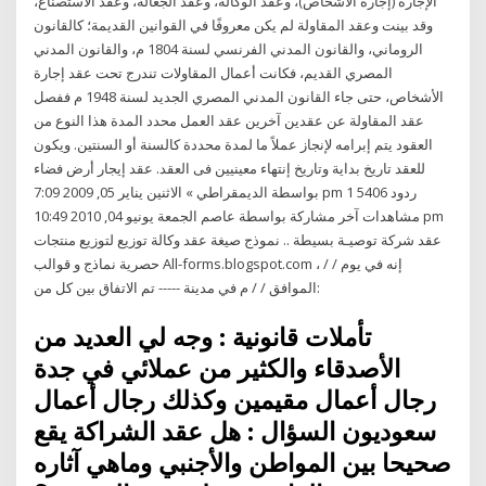
الإجارة (إجارة الأشخاص)، وعقد الوكالة، وعقد الجعالة، وعقد الاستصناع،
وقد بينت وعقد المقاولة لم يكن معروفًا في القوانين القديمة؛ كالقانون
الروماني، والقانون المدني الفرنسي لسنة 1804 م، والقانون المدني
المصري القديم، فكانت أعمال المقاولات تندرج تحت عقد إجارة
الأشخاص، حتى جاء القانون المدني المصري الجديد لسنة 1948 م ففصل
عقد المقاولة عن عقدين آخرين عقد العمل محدد المدة هذا النوع من
العقود يتم إبرامه لإنجاز عملاً ما لمدة محددة كالسنة أو السنتين. ويكون
للعقد تاريخ بداية وتاريخ إنتهاء معينيين فى العقد. عقد إيجار أرض فضاء
بواسطة الديمقراطي » الاثنين يناير 05, 2009 7:09 pm 1 ردود 5406
مشاهدات آخر مشاركة بواسطة عاصم الجمعة يونيو 04, 2010 10:49 pm
عقد شركة توصيـة بسيطة .. نموذج صيغة عقد وكالة توزيع لتوزيع منتجات
حصرية نماذج و قوالب All-forms.blogspot.com إنه في يوم / / ،
الموافق / / م في مدينة ----- تم الاتفاق بين كل من:
تأملات قانونية : وجه لي العديد من
الأصدقاء والكثير من عملائي في جدة
رجال أعمال مقيمين وكذلك رجال أعمال
سعوديون السؤال : هل عقد الشراكة يقع
صحيحا بين المواطن والأجنبي وماهي آثاره