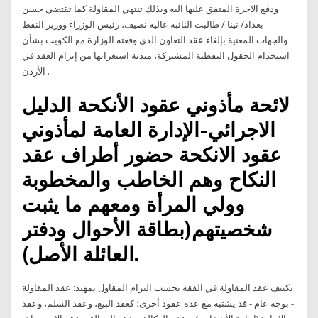
ودفع الاجرة المتفق عليها اليه وبذلك تنتهي المقاولة كما تقتضي حسن
بغداد/ نينا / طالبت النائبة عالية نصيف، رئيس الوزراء ووزير النفط
والجهات المعنية بإلغاء عقد التعاون الذي وقعته الوزارة مع الكويت بشأن
استخدام الحقول النفطية المشتركة، مبدية استغرابها من إبرام العقد في
الأردن .
لائحة مأذوني عقود الأنكحة الدليل
الاجرائي-الإدارة العامة لمأذوني
عقود الانكحة حضور أطراف عقد
النكاح وهم الخاطب والمخطوبة
وولي المرأة ومعهم ما يثبت
شخصيتهم(بطاقة الأحوال ودفتر
العائلة الأصل).
تكييف عقد المقاولة في الفقه بحسب التزام المقاول تمهيد: عقد المقاولة
- بوجه عام - قد يشتبه مع عدة عقود أخرى؛ كعقد البيع، وعقد السلم، وعقد