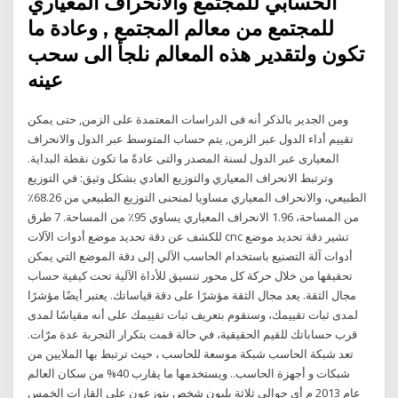
الحسابي للمجتمع والانحراف المعياري
للمجتمع من معالم المجتمع , وعادة ما
تكون ولتقدير هذه المعالم نلجأ الى سحب
عينه
ومن الجدير بالذكر أنه فى الدراسات المعتمدة على الزمن, حتى يمكن
تقييم أداء الدول عبر الزمن, يتم حساب المتوسط عبر الدول والانحراف
المعيارى عبر الدول لسنة المصدر والتى عادةً ما تكون نقطة البداية.
وترتبط الانحراف المعياري والتوزيع العادي بشكل وثيق: في التوزيع
الطبيعي، والانحراف المعياري مساويا لمنحنى التوزيع الطبيعي من 68.26٪
من المساحة، 1.96 الانحراف المعياري يساوي 95٪ من المساحة. 7 طرق
للكشف عن دقة تحديد موضع أدوات الآلات cnc تشير دقة تحديد موضع
أدوات آلة التصنيع باستخدام الحاسب الآلي إلى دقة الموضع التي يمكن
تحقيقها من خلال حركة كل محور تنسيق للأداة الآلية تحت كيفية حساب
مجال الثقة. يعد مجال الثقة مؤشرًا على دقة قياساتك. يعتبر أيضًا مؤشرًا
لمدى ثبات تقييمك، وسنقوم بتعريف ثبات تقييمك على أنه مقياسًا لمدى
قرب حساباتك للقيم الحقيقية، في حالة قمت بتكرار التجربة عدة مرّات.
تعد شبكة الحاسب شبكة موسعة للحاسب ، حيث ترتبط بها الملايين من
شبكات و أجهزة الحاسب.. ويستخدمها ما يقارب 40% من سكان العالم
عام 2013 م أي حوالي ثلاثة بليون شخص يتوزعون على القارات الخمس