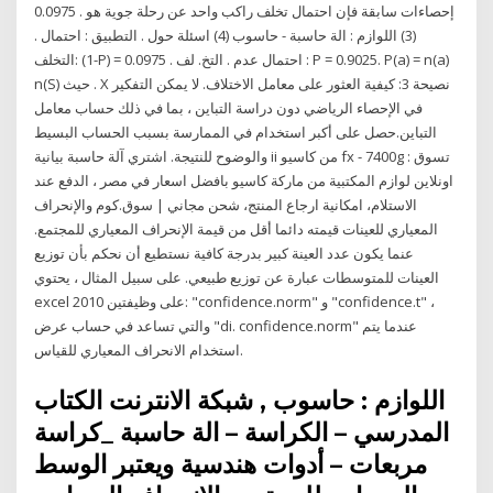
إحصاءات سابقة فإن احتمال تخلف راكب واحد عن رحلة جوية هو . 0.0975
(3) اللوازم : الة حاسبة - حاسوب (4) اسئلة حول . التطبيق : احتمال .
التخلف: (1-P) = 0.0975 . احتمال عدم . التخ. لف : P = 0.9025. P(a) = n(a)
n(S) حيث . X نصيحة 3: كيفية العثور على معامل الاختلاف. لا يمكن التفكير
في الإحصاء الرياضي دون دراسة التباين ، بما في ذلك حساب معامل
التباين.حصل على أكبر استخدام في الممارسة بسبب الحساب البسيط
والوضوح للنتيجة. اشتري آلة حاسبة بيانية ii من كاسيو fx - 7400g : تسوق
اونلاين لوازم المكتبية من ماركة كاسيو بافضل اسعار في مصر ، الدفع عند
الاستلام، امكانية ارجاع المنتج، شحن مجاني | سوق.كوم والإنحراف
المعياري للعينات قيمته دائما أقل من قيمة الإنحراف المعياري للمجتمع.
عنما يكون عدد العينة كبير بدرجة كافية نستطيع أن نحكم بأن توزيع
العينات للمتوسطات عبارة عن توزيع طبيعي. على سبيل المثال ، يحتوي
excel 2010 على وظيفتين: "confidence.norm" و "confidence.t" ،
والتي تساعد في حساب عرض "di. confidence.norm" عندما يتم
استخدام الانحراف المعياري للقياس.
اللوازم : حاسوب , شبكة الانترنت الكتاب
المدرسي – الكراسة – الة حاسبة _كراسة
مربعات – أدوات هندسية ويعتبر الوسط