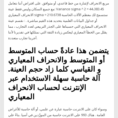
مربع الانحراف لإشارة من خط قاعدي، أو متوافق. على افتراض أننا نتعامل
مع جميع السكان وليس فقط عينة: Variance sigma ^ 2 = 44،383.45
الانحراف المعياري sigma = 210.6738 ستسمح لك معظم الآلات الحاسبة
أو جداول البيانات العلمية بتحديد هذه القيم مباشرة . : نقسم عينة
الانحراف المعياري التي حسبناها على الجذر التربيعي لعدد التجارب ، مما
يقلل من الخطأ المعياري ليعكس زيادة الثقة التي نمتلكها في تقديرنا لأننا
أجرينا تجارب متعددة.
يتضمن هذا عادةً حساب المتوسط
​​أو المتوسط ​​والانحراف المعياري
و القياسي كلما زاد حجم العينة.
آلة حاسبة سهلة الاستخدام عبر
الإنترنت لحساب الانحراف
المعياري
وسواء كان على الانترنت حاسبة عبارة عن علمي، أو آلة حاسبة للأغراض
العامة . هناك 993 على الانترنت حاسبة من المورِّدين في آسيا. بناءً علي