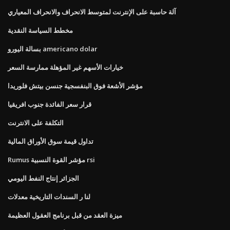
آلة حاسبة على الإنترنت لمتوسط ​​الانحراف والانحراف المعياري
مخطط السياسة النقدية
بسالة اليورو americano dolar
خيارات الأسهم غير المؤهلة ممارسة السعر
مؤشر الأشعة فوق البنفسجية جنسن بيتش فلوريدا
قرار سعر الفائدة جنوب افريقيا
التكلفة على الانترنت
تداول قيمة سوق الأوراق المالية
Rumus مؤشر القوة النسبية rsi
الجزائر إنتاج النفط اليومي
لنا ر السندات التاريخية معدلات
ميزة العقد من قبل برنامج العقول العظيمة