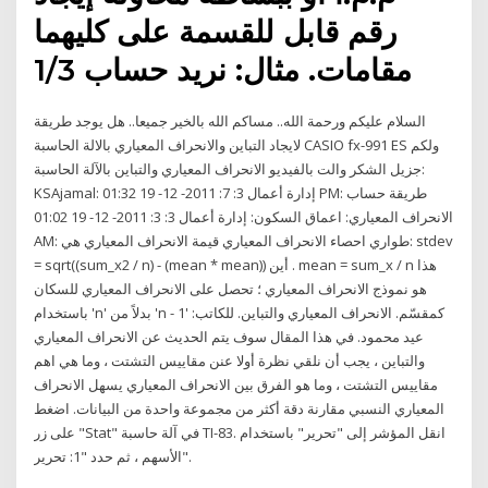
رقم قابل للقسمة على كليهما
مقامات. مثال: نريد حساب 1/3
السلام عليكم ورحمة الله.. مساكم الله بالخير جميعا.. هل يوجد طريقة
لايجاد التباين والانحراف المعياري بالالة الحاسبة CASIO fx-991 ES ولكم
جزيل الشكر والت بالفيديو الانحراف المعياري والتباين بالآلة الحاسبة:
KSAjamal: إدارة أعمال 3: 7: 2011- 12- 19 01:32 PM: طريقة حساب
الانحراف المعياري: اعماق السكون: إدارة أعمال 3: 3: 2011- 12- 19 01:02
AM: طواري احصاء الانحراف المعياري قيمة الانحراف المعياري هي: stdev
= sqrt((sum_x2 / n) - (mean * mean)) أين . mean = sum_x / n هذا
هو نموذج الانحراف المعياري ؛ تحصل على الانحراف المعياري للسكان
باستخدام 'n' بدلاً من 'n - 1' كمقسّم. الانحراف المعياري والتباين. للكاتب:
عيد محمود. في هذا المقال سوف يتم الحديث عن الانحراف المعياري
والتباين ، يجب أن نلقي نظرة أولا عنن مقاييس التشتت ، وما هي اهم
مقاييس التشتت ، وما هو الفرق بين الانحراف المعياري يسهل الانحراف
المعياري النسبي مقارنة دقة أكثر من مجموعة واحدة من البيانات. اضغط
على زر "Stat" في آلة حاسبة TI-83. انقل المؤشر إلى "تحرير" باستخدام
الأسهم ، ثم حدد "1: تحرير".