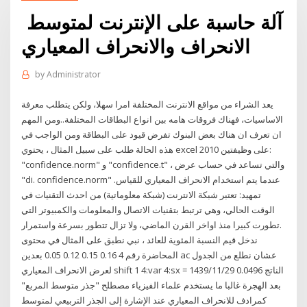
آلة حاسبة على الإنترنت لمتوسط ​​
الانحراف والانحراف المعياري
by
Administrator
يعد الشراء من مواقع الانترنت المختلفة امرا سهلا، ولكن يتطلب معرفة
الاساسيات، فهناك فروقات هامه بين انواع البطاقات المختلفة..ومن المهم
ان تعرف ان هناك بعض البنوك تفرض قيود على البطاقة ومن الواجب في
هذه الحالة طلب على سبيل المثال ، يحتوي excel 2010 على وظيفتين:
"confidence.norm" و "confidence.t" ، والتي تساعد في حساب عرض
"di. confidence.norm" عندما يتم استخدام الانحراف المعياري للقياس.
تمهيد: تعتبر شبكة الانترنت (شبكة معلوماتية) من احدث التقنيات في
الوقت الحالي، وهي ترتبط بتقنيات الاتصال والمعلومات والكمبيوتر التي
تطورت كبيرا منذ اواخر القرن الماضي، ولا تزال تتطور بسرعة واستمرار.
ندخل قيم النسبة المئوية للعائد ، نبي نطبق على المثال في محتوى
المحاضرة رقم 4 0.16 0.15 0.12 0.05 بعدين ac عشان نطلع من الجدول
لعرض الانحراف المعياري shift 1 4:var 4:sx = الناتج 0.0496 29‏‏/11‏‏/1439
بعد الهجرة غالبا ما يستخدم علماء الفيزياء مصطلح "جذر متوسط المربع"
كمرادف للانحراف المعياري عند الإشارة إلى الجذر التربيعي لمتوسط