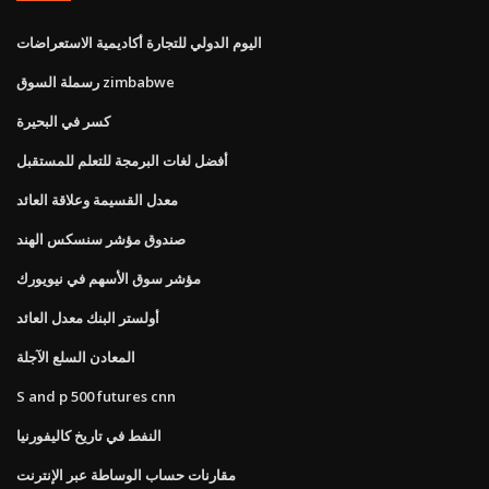
اليوم الدولي للتجارة أكاديمية الاستعراضات
رسملة السوق zimbabwe
كسر في البحيرة
أفضل لغات البرمجة للتعلم للمستقبل
معدل القسيمة وعلاقة العائد
صندوق مؤشر سنسكس الهند
مؤشر سوق الأسهم في نيويورك
أولستر البنك معدل العائد
المعادن السلع الآجلة
S and p 500 futures cnn
النفط في تاريخ كاليفورنيا
مقارنات حساب الوساطة عبر الإنترنت